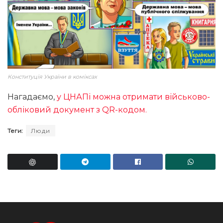
Конституція України в коміксах
Нагадаємо,
у ЦНАПі можна отримати військово-
обліковий документ з QR-кодом.
Теги:
Люди