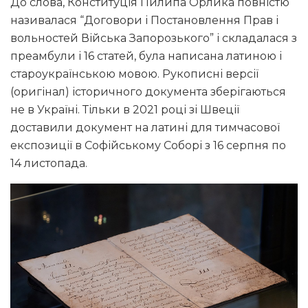
До слова, Конституція Пилипа Орлика повністю
називалася “Договори і Постановлення Прав і
вольностей Війська Запорозького” і складалася з
преамбули і 16 статей, була написана латиною і
староукраїнською мовою. Рукописні версії
(оригінал) історичного документа зберігаються
не в Україні. Тільки в 2021 році зі Швеції
доставили документ на латині для тимчасової
експозиції в Софійському Соборі з 16 серпня по
14 листопада.