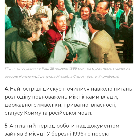
Після голосування в Раді 28 червня 1996 року на руках носять одного з
авторів Конституції депутата Михайла Сироту (фото: Укрінформ)
4.
Найгостріші дискусії точилися навколо питань
розподілу повноважень між гілками влади,
державної символіки, приватної власності,
статусу Криму та російської мови.
5.
Активний період роботи над документом
зайняв 3 місяці. У березні 1996-го проект