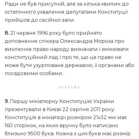
Ради не був присутній, але за кілька хвилин до
остаточного ухвалення депутатами Конституції
прийшов до сесійної зали.
8.
21 червня 1996 року було прийнято
доповнення спікера Олександра Мороза про
виключне право народу визначати і змінювати
конституційний лад і про те, що це право не
може бути узурповане державою, її органами або
посадовими особами.
РЕКЛАМА
9.
Першу мініатюрну Конституцію України
презентували в Києві 22 серпня 2011 року.
Конституція в мініатюрі розміром 21х32 мм має
160 сторінок, на яких вручну було написано
близько 9500 букв. Кожна з цих букв має розмір