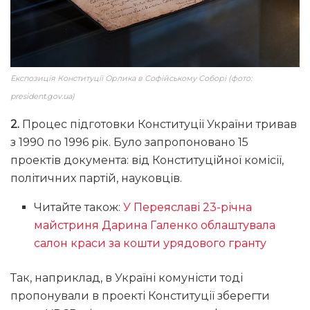
Експозиція Конституції Орлика в Софійському Соборі (фото:
president.gov.ua)
2.
Процес підготовки Конституції України тривав
з 1990 по 1996 рік. Було запропоновано 15
проектів документа: від Конституційної комісії,
політичних партій, науковців.
Читайте також:
У Переяславі 23-річна
майстриня Дарина Галенко облаштувала
салон краси за кошти урядового гранту
Так, наприклад, в Україні комуністи тоді
пропонували в проекті Конституції зберегти