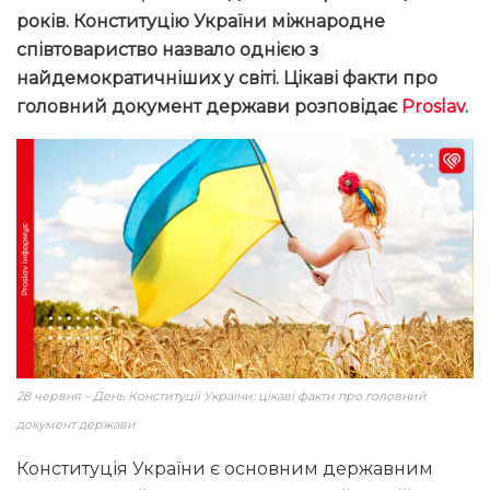
років. Конституцію України міжнародне
співтовариство назвало однією з
найдемократичніших у світі. Цікаві факти про
головний документ держави розповідає
Proslav
.
28 червня – День Конституції України: цікаві факти про головний
документ держави
Конституція України є основним державним