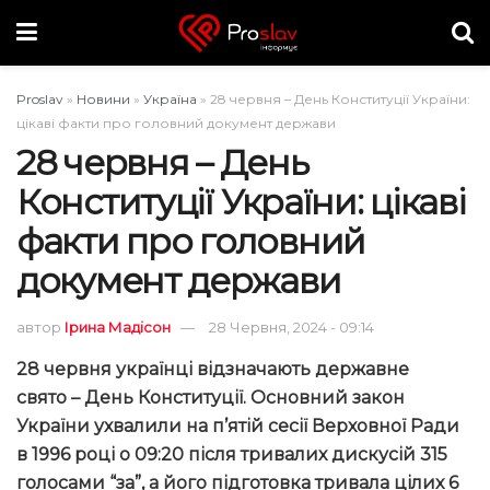
Proslav
»
Новини
»
Україна
»
28 червня – День Конституції України:
цікаві факти про головний документ держави
28 червня – День
Конституції України: цікаві
факти про головний
документ держави
автор
Ірина Мадісон
28 Червня, 2024 - 09:14
28 червня українці відзначають державне
свято – День Конституції. Основний закон
України ухвалили на п’ятій сесії Верховної Ради
в 1996 році о 09:20 після тривалих дискусій 315
голосами “за”, а його підготовка тривала цілих 6