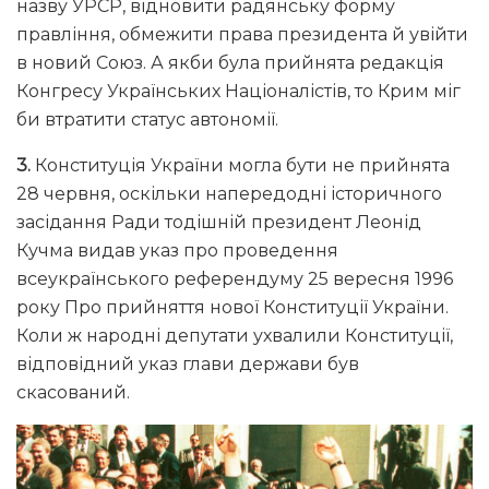
назву УРСР, відновити радянську форму
правління, обмежити права президента й увійти
в новий Союз. А якби була прийнята редакція
Конгресу Українських Націоналістів, то Крим міг
би втратити статус автономії.
3.
Конституція України могла бути не прийнята
28 червня, оскільки напередодні історичного
засідання Ради тодішній президент Леонід
Кучма видав указ про проведення
всеукраїнського референдуму 25 вересня 1996
року Про прийняття нової Конституції України.
Коли ж народні депутати ухвалили Конституції,
відповідний указ глави держави був
скасований.