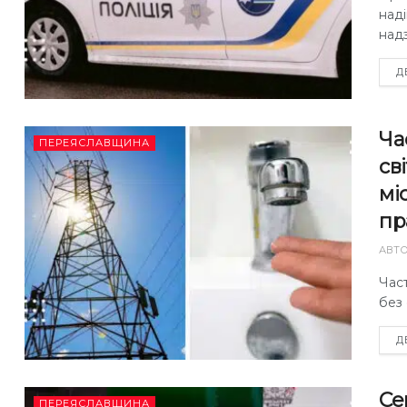
над
надз
Д
Ча
ПЕРЕЯСЛАВЩИНА
св
мі
пр
АВТ
Час
без
Д
Се
ПЕРЕЯСЛАВЩИНА