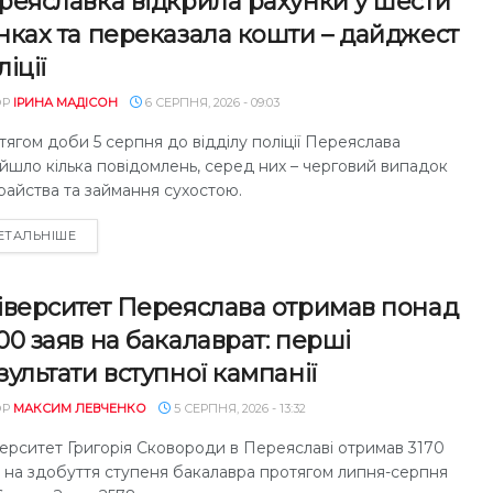
реяславка відкрила рахунки у шести
нках та переказала кошти – дайджест
ліції
ОР
ІРИНА МАДІСОН
6 СЕРПНЯ, 2026 - 09:03
ягом доби 5 серпня до відділу поліції Переяслава
йшло кілька повідомлень, серед них – черговий випадок
райства та займання сухостою.
DETAILS
ЕТАЛЬНІШЕ
іверситет Переяслава отримав понад
00 заяв на бакалаврат: перші
зультати вступної кампанії
ОР
МАКСИМ ЛЕВЧЕНКО
5 СЕРПНЯ, 2026 - 13:32
верситет Григорія Сковороди в Переяславі отримав 3170
в на здобуття ступеня бакалавра протягом липня-серпня