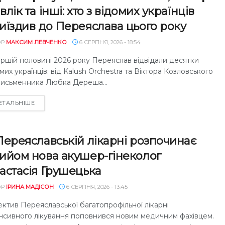
влік та інші: хто з відомих українців
иїздив до Переяслава цього року
ОР
МАКСИМ ЛЕВЧЕНКО
6 СЕРПНЯ, 2026 - 18:54
ершій половині 2026 року Переяслав відвідали десятки
мих українців: від Kalush Orchestra та Віктора Козловського
письменника Любка Дереша...
DETAILS
ЕТАЛЬНІШЕ
Переяславській лікарні розпочинає
ийом нова акушер-гінеколог
астасія Грушецька
ОР
ІРИНА МАДІСОН
6 СЕРПНЯ, 2026 - 13:45
ктив Переяславської багатопрофільної лікарні
енсивного лікування поповнився новим медичним фахівцем.