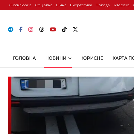
⚡️Ексклюзив
Соціалка
Війна
Енергетика
Погода
Інтервʼю
ГОЛОВНА
НОВИНИ
КОРИСНЕ
КАРТА П