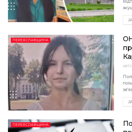
Відт
акуш
Д
ОН
ПЕРЕЯСЛАВЩИНА
пр
Ка
АВТ
Полі
поїх
зв'я
Д
По
ПЕРЕЯСЛАВЩИНА