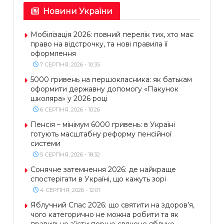
Новини України
Мобілізація 2026: повний перелік тих, хто має
право на відстрочку, та нові правила її
оформлення
7 СЕРПНЯ, 2026 - 10:35
5000 гривень на першокласника: як батькам
оформити державну допомогу «Пакунок
школяра» у 2026 році
6 СЕРПНЯ, 2026 - 10:26
Пенсія – мінімум 6000 гривень: в Україні
готують масштабну реформу пенсійної
системи
5 СЕРПНЯ, 2026 - 18:32
Сонячне затемнення 2026: де найкраще
спостерігати в Україні, що кажуть зорі
4 СЕРПНЯ, 2026 - 12:01
Яблучний Спас 2026: що святити на здоров’я,
чого категорично не можна робити та як