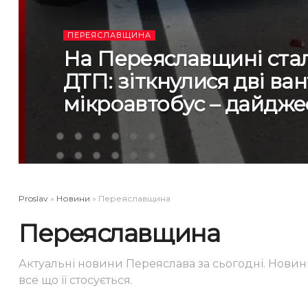
ПЕРЕЯСЛАВЩИНА
На Переяславщині стал
ДТП: зіткнулися дві ва
мікроавтобус – дайджес
Proslav
»
Новини
»
Переяславщина
Переяславщина
Актуальні новини Переяслава за сьогодні. Новин
все що її стосується.