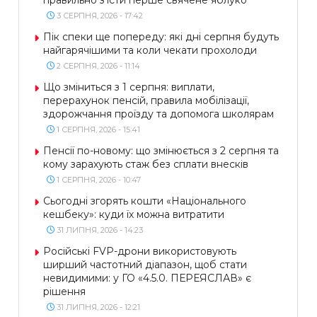
правильно з’їсти перше свячене яблуко
3 СЕРПНЯ, 2026 - 17:42
Пік спеки ще попереду: які дні серпня будуть
найгарячішими та коли чекати прохолоди
2 СЕРПНЯ, 2026 - 11:14
Що зміниться з 1 серпня: виплати,
перерахунок пенсій, правила мобілізації,
здорожчання проїзду та допомога школярам
1 СЕРПНЯ, 2026 - 15:41
Пенсії по-новому: що змінюється з 2 серпня та
кому зарахують стаж без сплати внесків
1 СЕРПНЯ, 2026 - 10:47
Сьогодні згорять кошти «Національного
кешбеку»: куди їх можна витратити
31 ЛИПНЯ, 2026 - 14:23
Російські FVP-дрони використовують
ширший частотний діапазон, щоб стати
невидимими: у ГО «4.5.0. ПЕРЕЯСЛАВ» є
рішення
31 ЛИПНЯ, 2026 - 12:21