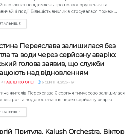
ійшло кілька повідомлень про правопорушення та
вичайні події. Більшість викликів стосувалася пожеж,...
DETAILS
ЕТАЛЬНІШЕ
стина Переяслава залишилася без
ітла та води через серйозну аварію:
ський голова заявив, що служби
ацюють над відновленням
ОР
ПАВЛЕНКО ОЛЕГ
6 СЕРПНЯ, 2026 - 19:11
тина жителів Переяслава 6 серпня тимчасово залишилася
 електро- та водопостачання через серйозну аварію
DETAILS
ЕТАЛЬНІШЕ
ргій Притула, Kalush Orchestra, Віктор