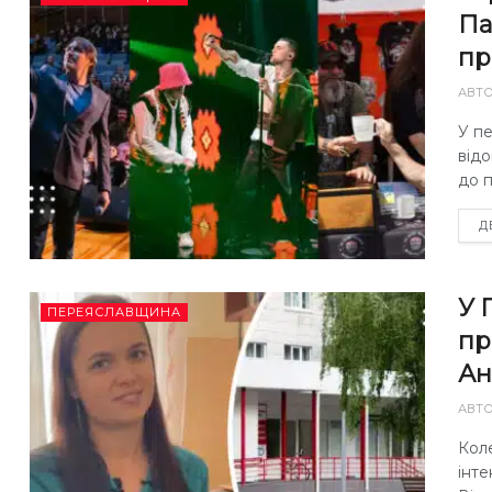
Па
пр
АВТ
У п
відо
до 
Д
У 
ПЕРЕЯСЛАВЩИНА
пр
Ан
АВТ
Коле
інт