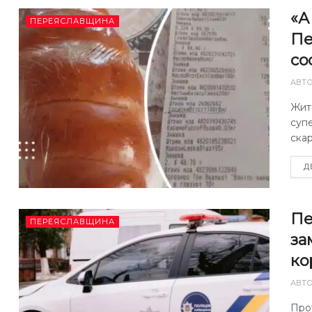
«А
ПЕРЕЯСЛАВЩИНА
Пе
со
АВТ
Жите
супе
ска
Д
Пе
ПЕРЕЯСЛАВЩИНА
за
ко
АВТ
Прот