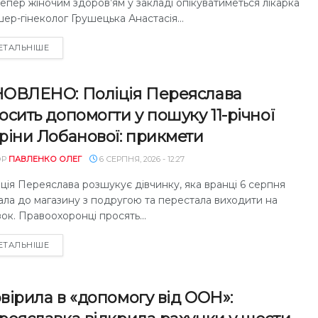
епер жіночим здоров’ям у закладі опікуватиметься лікарка
ер-гінеколог Грушецька Анастасія...
DETAILS
ЕТАЛЬНІШЕ
ОВЛЕНО: Поліція Переяслава
осить допомогти у пошуку 11-річної
ріни Лобанової: прикмети
ОР
ПАВЛЕНКО ОЛЕГ
6 СЕРПНЯ, 2026 - 12:27
ція Переяслава розшукує дівчинку, яка вранці 6 серпня
ала до магазину з подругою та перестала виходити на
зок. Правоохоронці просять...
DETAILS
ЕТАЛЬНІШЕ
вірила в «допомогу від ООН»: