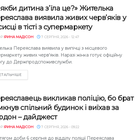
 якби дитина з’їла це?» Жителька
реяслава виявила живих черв’яків у
сисці в тісті з супермаркету
ОР
ІРИНА МАДІСОН
7 СЕРПНЯ, 2026 - 12:47
лька Переяслава виявила у випічці з місцевого
рмаркету живих черв'яків. Наразі жінка готує офіційну
ргу до Держпродспоживслужби.
DETAILS
ЕТАЛЬНІШЕ
реяславець викликав поліцію, бо брат
мкнув спільний будинок і виїхав за
рдон – дайджест
ОР
ІРИНА МАДІСОН
7 СЕРПНЯ, 2026 - 09:22
ягом доби 6 серпня до відділу поліції Переяслава