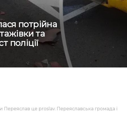
ася потрійна
нтажівки та
т поліції
и Переяслав це proslav. Переяславська громада і