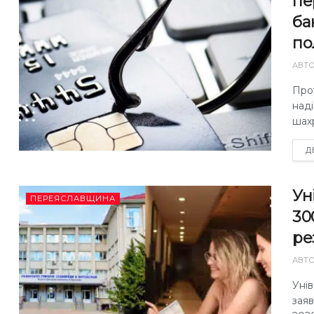
пе
ба
по
АВТ
Прот
наді
шах
Д
Ун
ПЕРЕЯСЛАВЩИНА
30
ре
АВТ
Уні
зая