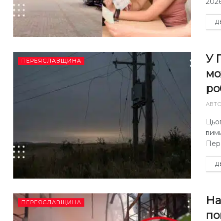
2026
Д
У 
ПЕРЕЯСЛАВЩИНА
мо
ро
АВТ
Цьог
вими
Пер
Д
На
ПЕРЕЯСЛАВЩИНА
по