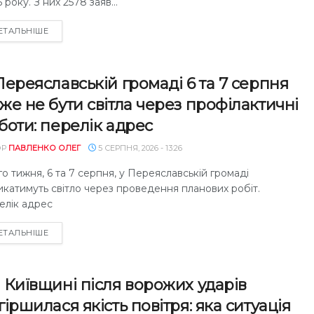
 року. З них 2578 заяв...
DETAILS
ЕТАЛЬНІШЕ
Переяславській громаді 6 та 7 серпня
же не бути світла через профілактичні
боти: перелік адрес
ОР
ПАВЛЕНКО ОЛЕГ
5 СЕРПНЯ, 2026 - 13:26
о тижня, 6 та 7 серпня, у Переяславській громаді
катимуть світло через проведення планових робіт.
елік адрес
DETAILS
ЕТАЛЬНІШЕ
 Київщині після ворожих ударів
гіршилася якість повітря: яка ситуація