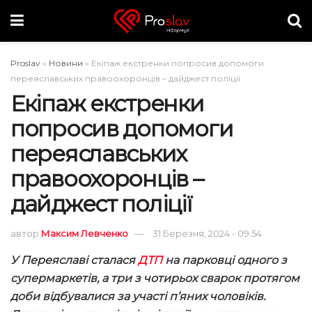
Proslav
»
Новини
»
Екіпаж екстренки попросив допомоги
переяславських правоохоронців – дайджест поліції
Екіпаж екстренки
попросив допомоги
переяславських
правоохоронців –
дайджест поліції
автор
Максим Левченко
31 Березня, 2024 - 09:54
У Переяславі сталася
ДТП
на парковці одного з
супермаркетів, а три з чотирьох сварок протягом
доби відбувалися за участі п’яних чоловіків.