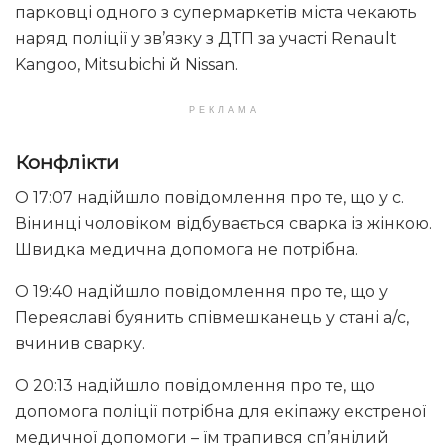
парковці одного з супермаркетів міста чекають
наряд поліції у зв’язку з ДТП за участі Renault
Kangoo, Mitsubichi й Nissan.
РЕКЛАМА
Конфлікти
О 17:07 надійшло повідомлення про те, що у с.
Вінинці чоловіком відбувається сварка із жінкою.
Швидка медична допомога не потрібна.
О 19:40 надійшло повідомлення про те, що у
Переяславі буянить співмешканець у стані а/с,
вчинив сварку.
О 20:13 надійшло повідомлення про те, що
допомога поліції потрібна для екіпажу екстреної
медичної допомоги – їм трапився сп’янілий