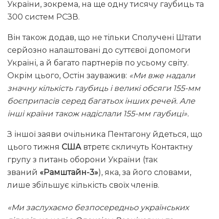
України, зокрема, на ще одну тисячу гаубиць та
300 систем РСЗВ.
Він також додав, що не тільки Сполучені Штати
серйозно налаштовані до суттєвої допомоги
Україні, а й багато партнерів по усьому світу.
Окрім цього, Остін зауважив:
«
Ми вже надали
значну кількість гаубиць і великі обсяги 155-мм
боєприпасів серед багатьох інших речей.
Але
інші країни також надіслали 155-мм гаубиці»
.
З іншої заяви очільника Пентагону йдеться, що
цього тижня
США
втретє скличуть Контактну
групу з питань оборони України (так
званий
«Рамштайн-3»
), яка, за його словами,
лише збільшує кількість своїх членів.
«Ми заслухаємо безпосередньо українських