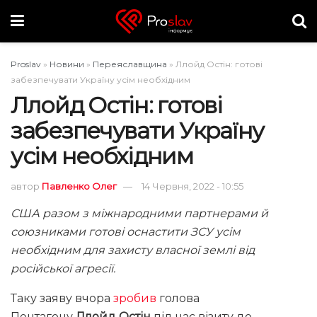
Proslav
»
Новини
»
Переяславщина
»
Ллойд Остін: готові
забезпечувати Україну усім необхідним
Ллойд Остін: готові
забезпечувати Україну
усім необхідним
автор
Павленко Олег
14 Червня, 2022 - 10:55
США разом з міжнародними партнерами й
союзниками готові оснастити ЗСУ усім
необхідним для захисту власної землі від
російської агресії.
Таку заяву вчора
зробив
голова
Пентагону
Ллойд Остін
під час візиту до