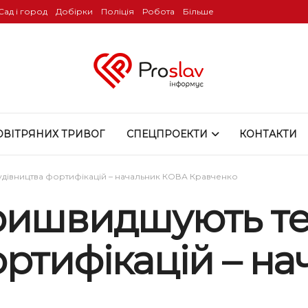
Сад і город
Добірки
Поліція
Робота
Більше
ОВІТРЯНИХ ТРИВОГ
СПЕЦПРОЕКТИ
КОНТАКТИ
удівництва фортифікацій – начальник КОВА Кравченко
пришвидшують т
ортифікацій – н