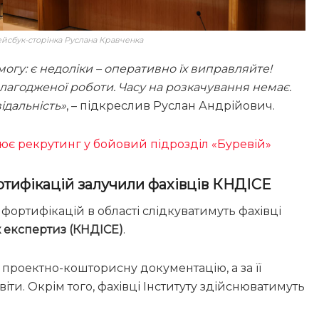
ейсбук-сторінка Руслана Кравченка
гу: є недоліки – оперативно їх виправляйте!
лагодженої роботи. Часу на розкачування немає.
ідальність»
, – підкреслив Руслан Андрійович.
цює рекрутинг у бойовий підрозділ «Буревій»
тифікацій залучили фахівців КНДІСЕ
фортифікацій в області слідкуватимуть фахівці
х експертиз (КНДІСЕ)
.
проектно-кошторисну документацію, а за її
іти. Окрім того, фахівці Інституту здійснюватимуть