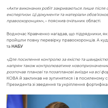
«Акти виконаних робіт закриваються лише після 
експертизи. Ці документи та матеріали обов’язко
правоохоронцям»
, – пояснив очільник області.
Водночас Кравченко нагадав, що підрядники, які
пройшли повну перевірку правоохоронців. А куди
та
НАБУ
«Для посилення контролю за якістю та швидкістю 
напрям також контролюватиме новопризначений
розпочав планові та позапланові виїзди на всі фор
КОВА й закликав не зупинятися і в посиленому 
Президента зі зведення та укріплення фортифіка