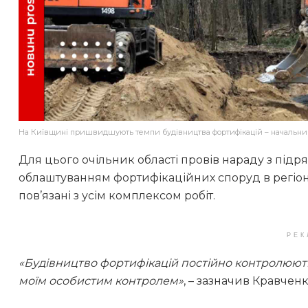
На Київщині пришвидшують темпи будівництва фортифікацій – начальн
Для цього очільник області провів нараду з під
облаштуванням фортифікаційних споруд в регіоні.
пов’язані з усім комплексом робіт.
РЕК
«Будівництво фортифікацій постійно контролюють
моїм особистим контролем»
, – зазначив Кравченк