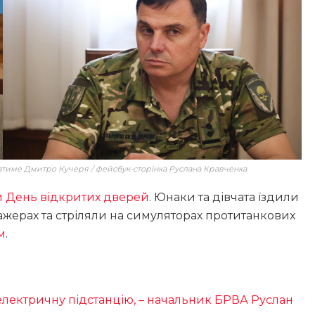
атиме Дмитро Кучеря / фейсбук-сторінка Руслана Кравченка
ли День відкритих дверей
. Юнаки та дівчата їздили
жерах та стріляли на симуляторах протитанкових
м
.
електричну підстанцію, – начальник БРВА Руслан