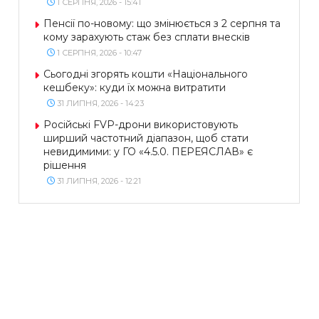
1 СЕРПНЯ, 2026 - 15:41
Пенсії по-новому: що змінюється з 2 серпня та
кому зарахують стаж без сплати внесків
1 СЕРПНЯ, 2026 - 10:47
Сьогодні згорять кошти «Національного
кешбеку»: куди їх можна витратити
31 ЛИПНЯ, 2026 - 14:23
Російські FVP-дрони використовують
ширший частотний діапазон, щоб стати
невидимими: у ГО «4.5.0. ПЕРЕЯСЛАВ» є
рішення
31 ЛИПНЯ, 2026 - 12:21