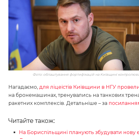
Фото: облаштування фортифікацій на Київщині контролюв
Нагадаємо,
для ліцеїстів Київщини в НГУ прове
на бронемашинах, тренувались на танкових трена
ракетних комплексів. Детальніше – за
посилання
Читайте також:
На Бориспільщині планують збудувати нову 