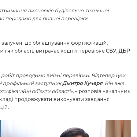
отримання висновків будівельно-технічної
во передамо для повної перевірки
 залучені до облаштування фортифікацій,
 і як область витрачає кошти перевіряє
СБУ
,
ДБР
робіт проводимо виїзні перевірки. Відтепер цей
 профільний заступник
Дмитро Кучеря
. Він вже
тифікаційні об’єкти області»
, – розповів начальник
складі продовжувати виконувати завдання
цій.