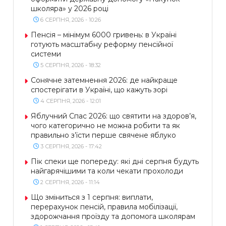
школяра» у 2026 році
6 СЕРПНЯ, 2026 - 10:26
Пенсія – мінімум 6000 гривень: в Україні
готують масштабну реформу пенсійної
системи
5 СЕРПНЯ, 2026 - 18:32
Сонячне затемнення 2026: де найкраще
спостерігати в Україні, що кажуть зорі
4 СЕРПНЯ, 2026 - 12:01
Яблучний Спас 2026: що святити на здоров’я,
чого категорично не можна робити та як
правильно з’їсти перше свячене яблуко
3 СЕРПНЯ, 2026 - 17:42
Пік спеки ще попереду: які дні серпня будуть
найгарячішими та коли чекати прохолоди
2 СЕРПНЯ, 2026 - 11:14
Що зміниться з 1 серпня: виплати,
перерахунок пенсій, правила мобілізації,
здорожчання проїзду та допомога школярам