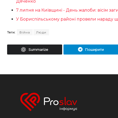
Дяченко
7 липня на Київщині - День жалоби: вісім заг
У Бориспільському районі провели нараду що
Теги:
Війна
Люди
Summarize
Поширити