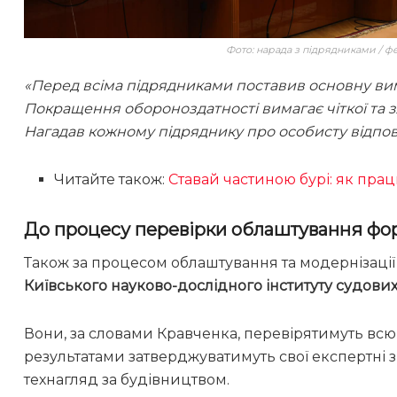
Фото: нарада з підрядниками / ф
«Перед всіма підрядниками поставив основну вимо
Покращення обороноздатності вимагає чіткої та з
Нагадав кожному підряднику про особисту відпов
Читайте також:
Ставай частиною бурі: як пра
До процесу перевірки облаштування фор
Також за процесом облаштування та модернізації 
Київського науково-дослідного інституту судови
Вони, за словами Кравченка, перевірятимуть всю 
результатами затверджуватимуть свої експертні зв
технагляд за будівництвом.