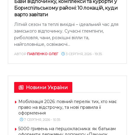
Бази відпочинку, комплекси та курорти у
Бориспільському районі: 10 локацій, куди
варто завітати
Літній сезон та теплі вихідні – ідеальний час для
заміського відпочинку. Сучасні глемпінги,
риболовля, чани, розкішні вілли та,
найголовніше, освіжаючі...
АВТОР
ПАВЛЕНКО ОЛЕГ
3 СЕРПНЯ, 2026 - 19:35
Новини України
Мобілізація 2026: повний перелік тих, хто має
право на відстрочку, та нові правила її
оформлення
7 СЕРПНЯ, 2026 - 10:35
5000 гривень на першокласника: як батькам
оформити державну допомогу «Пакунок