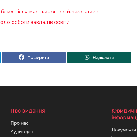
иблих після масованої російської атаки
до роботи закладів освіти
Поширити
Надіслати
Про видання
Юридичн
інформац
Про нас
Документи
Аудиторія