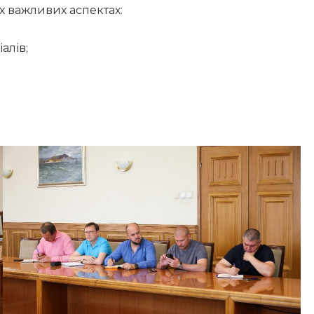
х важливих аспектах:
алів;