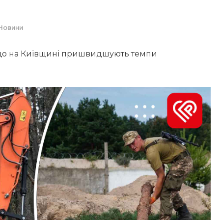
Новини
 що на Київщині пришвидшують темпи