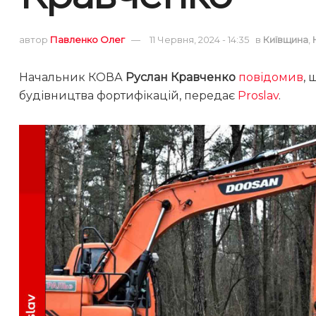
автор
Павленко Олег
11 Червня, 2024 - 14:35
в
Київщина
,
Начальник КОВА
Руслан Кравченко
повідомив
,
будівництва фортифікацій, передає
Proslav
.