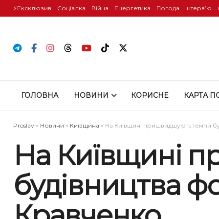
⚡️Ексклюзив
Соціалка
Війна
Енергетика
Погода
Інтервʼю
ГОЛОВНА
НОВИНИ
КОРИСНЕ
КАРТА П
Proslav
»
Новини
»
Київщина
»
На Київщині пришвидшують темпи б
На Київщині 
будівництва ф
Кравченко