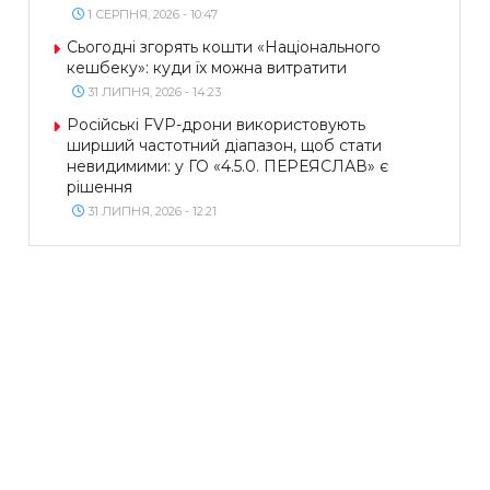
1 СЕРПНЯ, 2026 - 10:47
Сьогодні згорять кошти «Національного
кешбеку»: куди їх можна витратити
31 ЛИПНЯ, 2026 - 14:23
Російські FVP-дрони використовують
ширший частотний діапазон, щоб стати
невидимими: у ГО «4.5.0. ПЕРЕЯСЛАВ» є
рішення
31 ЛИПНЯ, 2026 - 12:21