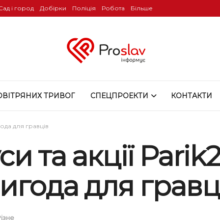
Сад і город
Добірки
Поліція
Робота
Більше
ОВІТРЯНИХ ТРИВОГ
СПЕЦПРОЕКТИ
КОНТАКТИ
года для гравців
 та акції Parik2
игода для гравц
Різне