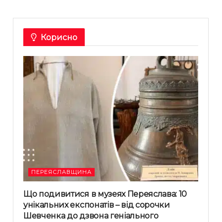
Корисно
ПЕРЕЯСЛАВЩИНА
Що подивитися в музеях Переяслава: 10
унікальних експонатів – від сорочки
Шевченка до дзвона геніального