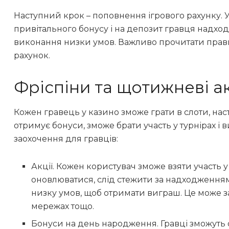
Наступний крок – поповнення ігрового рахунку. У
привітального бонусу і на депозит гравця надход
виконання низки умов. Важливо прочитати правил
рахунок.
Фріспіни та щотижневі ак
Кожен гравець у казино зможе грати в слоти, насті
отримує бонуси, зможе брати участь у турнірах і ви
заохочення для гравців:
Акції. Кожен користувач зможе взяти участь 
оновлюватися, слід стежити за надходження
низку умов, щоб отримати виграш. Це може з
мережах тощо.
Бонуси на день народження. Гравці зможуть