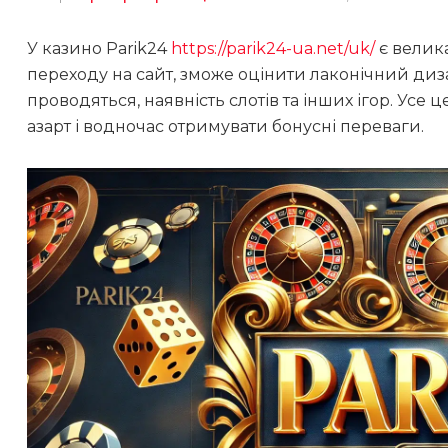
У казино Parik24
https://parik24-ua.net/uk/
є велика
переходу на сайт, зможе оцінити лаконічний диз
проводяться, наявність слотів та інших ігор. Усе
азарт і водночас отримувати бонусні переваги.