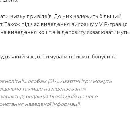
ати низку привілеїв. До них належить більший
т. Також під час виведення виграшу у VIP-гравця
у на виведення коштів із депозиту схвалюватимуть
удь-який час, отримувати приємні бонуси та
внолітнім особам (21+). Азартні ігри можуть
овідально та лише на ліцензованих
характер
; редакція
Proslav.info
не несе
ористання наведеної інформації.