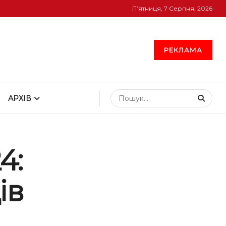
П’ятниця, 7 Серпня, 2026
РЕКЛАМА
АРХІВ
4:
ів