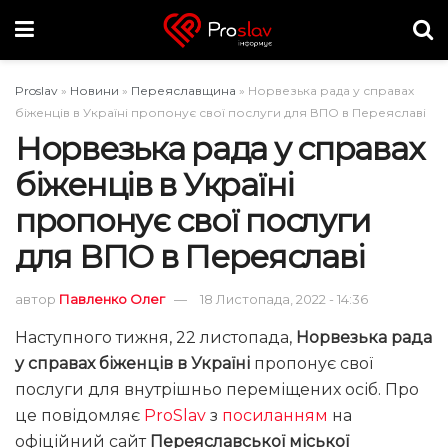
Proslav
»
Новини
»
Переяславщина
»
Норвезька рада у справах
біженців в Україні пропонує свої послуги для ВПО в Переяславі
Норвезька рада у справах
біженців в Україні
пропонує свої послуги
для ВПО в Переяславі
автор
Павленко Олег
18 Листопада, 2022 - 14:36
Наступного тижня, 22 листопада,
Норвезька рада
у справах біженців в Україні
пропонує свої
послуги для внутрішньо переміщених осіб. Про
це повідомляє
ProSlav
з
посиланням
на
офіційний сайт
Переяславської міської