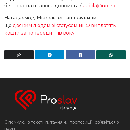
безоплатна правова допомога /
ua.icla@nrc.no
Нагадаємо, у Мінреінтеграції заявили,
що
деяким людям зі статусом ВПО виплатять
кошти за попередні пів року
.
Є помилки в тексті, питання чи пропозиції - звʼяжіться з
нами: