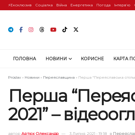
⚡️Ексклюзив
Соціалка
Війна
Енергетика
Погода
Інтервʼю
ГОЛОВНА
НОВИНИ
КОРИСНЕ
КАРТА П
Proslav
»
Новини
»
Переяславщина
»
Перша “Переяславська спільн
Перша “Переяс
2021” – відеоог
автор
Артюх Олександр
3 Липня, 2021 - 19:18
в
Переясла