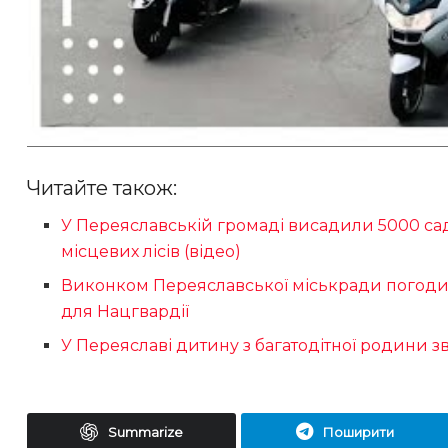
Читайте також:
У Переяславській громаді висадили 5000 са
місцевих лісів (відео)
Виконком Переяславської міськради погодив
для Нацгвардії
У Переяславі дитину з багатодітної родини з
Summarize
Поширити