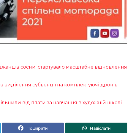
джанців сосни: стартувало масштабне відновлення
 виділення субвенції на комплектуючі дронів
вільнили від плати за навчання в художній школі
Поширити
Надіслати