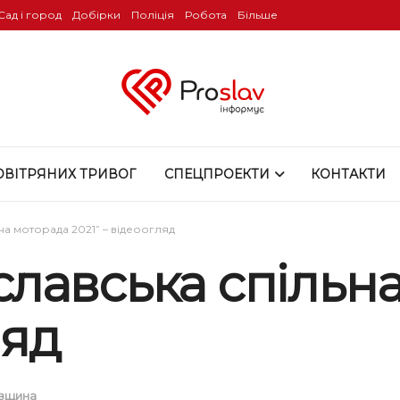
Сад і город
Добірки
Поліція
Робота
Більше
ОВІТРЯНИХ ТРИВОГ
СПЕЦПРОЕКТИ
КОНТАКТИ
а моторада 2021” – відеоогляд
лавська спільн
ляд
вщина