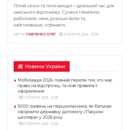
Літній сезон та теплі вихідні – ідеальний час для
заміського відпочинку. Сучасні глемпінги,
риболовля, чани, розкішні вілли та,
найголовніше, освіжаючі...
АВТОР
ПАВЛЕНКО ОЛЕГ
3 СЕРПНЯ, 2026 - 19:35
Новини України
Мобілізація 2026: повний перелік тих, хто має
право на відстрочку, та нові правила її
оформлення
7 СЕРПНЯ, 2026 - 10:35
5000 гривень на першокласника: як батькам
оформити державну допомогу «Пакунок
школяра» у 2026 році
6 СЕРПНЯ, 2026 - 10:26