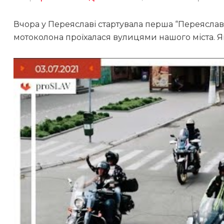
Вчора у Переяславі стартувала перша “Переяславс
мотоколона проїхалася вулицями нашого міста. Як ц