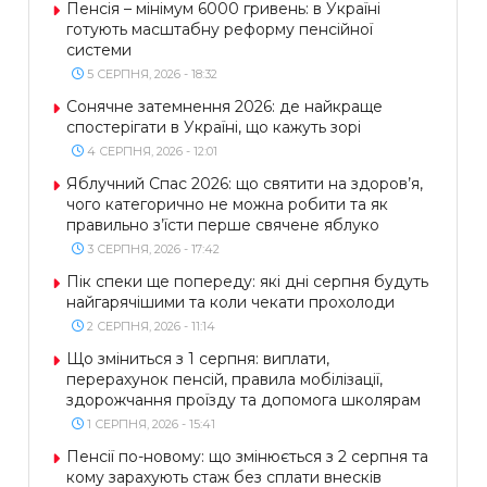
Пенсія – мінімум 6000 гривень: в Україні
готують масштабну реформу пенсійної
системи
5 СЕРПНЯ, 2026 - 18:32
Сонячне затемнення 2026: де найкраще
спостерігати в Україні, що кажуть зорі
4 СЕРПНЯ, 2026 - 12:01
Яблучний Спас 2026: що святити на здоров’я,
чого категорично не можна робити та як
правильно з’їсти перше свячене яблуко
3 СЕРПНЯ, 2026 - 17:42
Пік спеки ще попереду: які дні серпня будуть
найгарячішими та коли чекати прохолоди
2 СЕРПНЯ, 2026 - 11:14
Що зміниться з 1 серпня: виплати,
перерахунок пенсій, правила мобілізації,
здорожчання проїзду та допомога школярам
1 СЕРПНЯ, 2026 - 15:41
Пенсії по-новому: що змінюється з 2 серпня та
кому зарахують стаж без сплати внесків