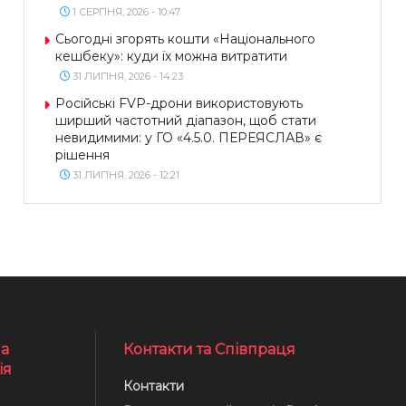
1 СЕРПНЯ, 2026 - 10:47
Сьогодні згорять кошти «Національного
кешбеку»: куди їх можна витратити
31 ЛИПНЯ, 2026 - 14:23
Російські FVP-дрони використовують
ширший частотний діапазон, щоб стати
невидимими: у ГО «4.5.0. ПЕРЕЯСЛАВ» є
рішення
31 ЛИПНЯ, 2026 - 12:21
а
Контакти та Співпраця
ія
Контакти