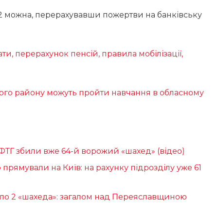
2 можна, перерахувавши пожертви на банківську
ти, перерахунок пенсій, правила мобілізації,
кого району можуть пройти навчання в обласному
ДФТГ збили вже 64-й ворожий «шахед» (відео)
прямували на Київ: на рахунку підрозділу уже 61
ило 2 «шахеда»: загалом над Переяславщиною
й