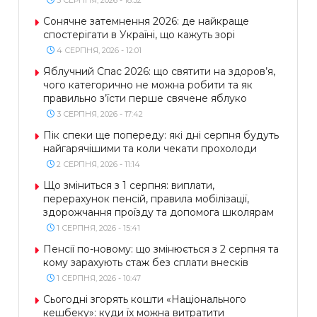
Сонячне затемнення 2026: де найкраще
спостерігати в Україні, що кажуть зорі
4 СЕРПНЯ, 2026 - 12:01
Яблучний Спас 2026: що святити на здоров’я,
чого категорично не можна робити та як
правильно з’їсти перше свячене яблуко
3 СЕРПНЯ, 2026 - 17:42
Пік спеки ще попереду: які дні серпня будуть
найгарячішими та коли чекати прохолоди
2 СЕРПНЯ, 2026 - 11:14
Що зміниться з 1 серпня: виплати,
перерахунок пенсій, правила мобілізації,
здорожчання проїзду та допомога школярам
1 СЕРПНЯ, 2026 - 15:41
Пенсії по-новому: що змінюється з 2 серпня та
кому зарахують стаж без сплати внесків
1 СЕРПНЯ, 2026 - 10:47
Сьогодні згорять кошти «Національного
кешбеку»: куди їх можна витратити