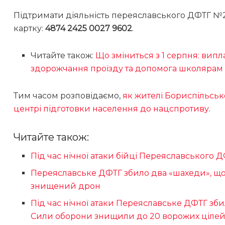
Підтримати діяльність переяславського ДФТГ №
картку:
4874 2425 0027 9602
.
Читайте також:
Що зміниться з 1 серпня: випла
здорожчання проїзду та допомога школярам
Тим часом розповідаємо,
як жителі Бориспільсь
центрі підготовки населення до нацспротиву
.
Читайте також:
Під час нічної атаки бійці Переяславського 
Переяславське ДФТГ збило два «шахеди», що 
знищений дрон
Під час нічної атаки Переяславське ДФТГ зб
Сили оборони знищили до 20 ворожих ціле