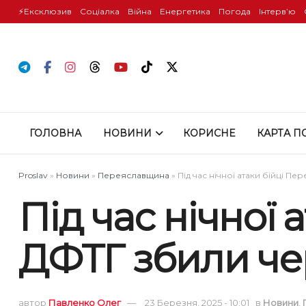
⚡️Ексклюзив
Соціалка
Війна
Енергетика
Погода
Інтервʼю
ГОЛОВНА
НОВИНИ
КОРИСНЕ
КАРТА П
Proslav
»
Новини
»
Переяславщина
»
Під час нічної атаки бійці П
Під час нічної
ДФТГ збили че
автор
Павленко Олег
23 Березня, 2025 - 10:01
в
Новини
,