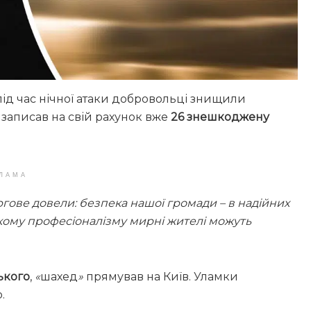
 під час нічної атаки добровольці знищили
записав на свій рахунок вже
26 знешкоджену
ЛАМА
ргове довели: безпека нашої громади – в надійних
сокому професіоналізму мирні жителі можуть
ького
,
«
шахед
»
прямував на Київ. Уламки
.