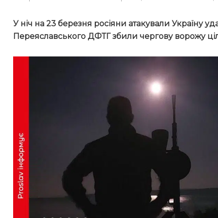
У ніч на 23 березня росіяни атакували Україну у
Переяславського ДФТГ збили чергову ворожу ці