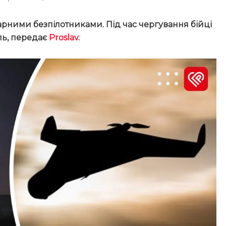
дарними безпілотниками. Під час чергування бійці
ль, передає
Proslav
.