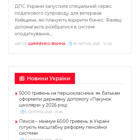
ДПС України запустила спеціальний сервіс
податкового супроводу для ветеранів
Київщини, які планують відкрити бізнес. Фахівці
допомагають розібратися в системі
оподаткування,...
АВТОР
ШИМЧЕНКО ІВАННА
18 ЛИПНЯ, 2026 - 14:40
Новини України
5000 гривень на першокласника: як батькам
оформити державну допомогу «Пакунок
школяра» у 2026 році
6 СЕРПНЯ, 2026 - 10:26
Пенсія – мінімум 6000 гривень: в Україні
готують масштабну реформу пенсійної
системи
5 СЕРПНЯ, 2026 - 18:32