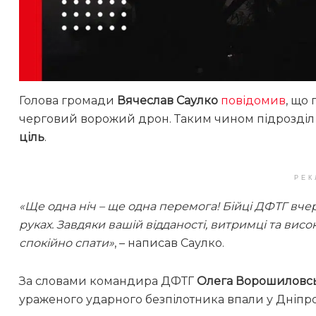
Голова громади
Вячеслав Саулко
повідомив
, що
черговий ворожий дрон. Таким чином підрозділ 
ціль
.
РЕК
«Ще одна ніч – ще одна перемога! Бійці ДФТГ вче
руках. Завдяки вашій відданості, витримці та ви
спокійно спати»
, – написав Саулко.
За словами командира ДФТГ
Олега Ворошиловс
ураженого ударного безпілотника впали у Дніпро