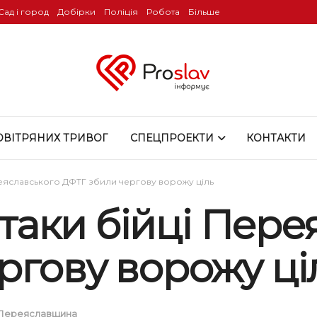
Сад і город
Добірки
Поліція
Робота
Більше
ОВІТРЯНИХ ТРИВОГ
СПЕЦПРОЕКТИ
КОНТАКТИ
ереяславського ДФТГ збили чергову ворожу ціль
 атаки бійці Пер
ргову ворожу ці
Переяславщина