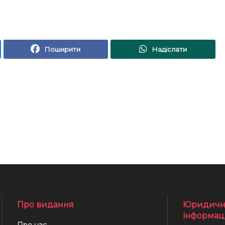
Поширити
Надіслати
Про видання
Юридичн
інформац
Про нас