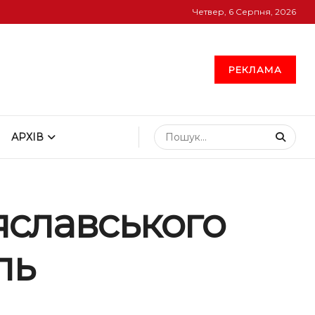
Четвер, 6 Серпня, 2026
РЕКЛАМА
АРХІВ
еяславського
ль