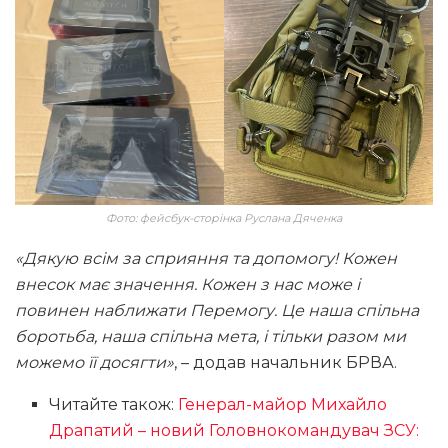
Фото: фейсбук-сторінка Руслана Дяченка
«Дякую всім за сприяння та допомогу! Кожен
внесок має значення. Кожен з нас може і
повинен наближати Перемогу. Це наша спільна
боротьба, наша спільна мета, і тільки разом ми
можемо її досягти»
, – додав начальник БРВА.
Читайте також:
Генерал-майор Михайло
Драпатий – новий Головнокомандувач ЗСУ: