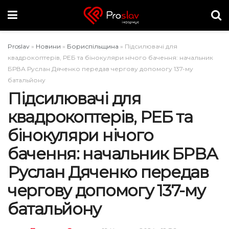
Proslav
»
Новини
»
Бориспільщина
»
Підсилювачі для
квадрокоптерів, РЕБ та бінокуляри нічого бачення: начальник
БРВА Руслан Дяченко передав чергову допомогу 137-му
батальйону
Підсилювачі для
квадрокоптерів, РЕБ та
бінокуляри нічого
бачення: начальник БРВА
Руслан Дяченко передав
чергову допомогу 137-му
батальйону