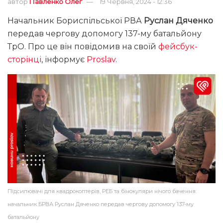
автор
Павленко Олег
19 Червня, 2024 - 12:36
Начальник Бориспільської РВА
Руслан Дяченко
передав чергову допомогу 137-му батальйону
ТрО. Про це він повідомив на своїй
фейсбук-
сторінці
, інформує
Proslav
.
Підсилювачі для квадрокоптерів, РЕБ та бінокуляри нічого бачення:
начальник БРВА Руслан Дяченко передав чергову допомогу 137-му
батальйону