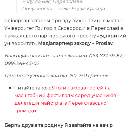
Я їду до Вас, Переяславе.
Почуємось!»
, – каже Енджі Крейда.
Співорганізатором приїзду виконавиці в місто є
Університет Григорія Сковороди в Переяславі в
рамках свого партнерського проєкту «Відкритий
університет».
Медіапартнер заходу – Proslav.
Благодійні квитки за телефонами:
063-727-59-87
,
099-298-43-02
Ціна благодійного квитка: 150-250 гривень
Читайте також:
Яготин зібрав гостей на
масштабний фестиваль: серед учасників –
делегація майстрів із Переяславської
громади
Беріть друзів та родину й завітайте на вечір