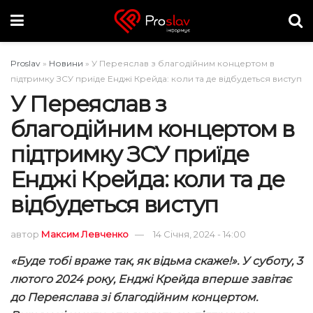
Proslav
»
Новини
»
У Переяслав з благодійним концертом в
підтримку ЗСУ приїде Енджі Крейда: коли та де відбудеться виступ
У Переяслав з
благодійним концертом в
підтримку ЗСУ приїде
Енджі Крейда: коли та де
відбудеться виступ
автор
Максим Левченко
14 Січня, 2024 - 14:00
«Буде тобі враже так, як відьма скаже!». У суботу, 3
лютого 2024 року, Енджі Крейда вперше завітає
до Переяслава зі благодійним концертом.