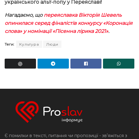
українського альт-попу у Переяславі!
Нагадаємо, що
переяславка Вікторія Шевель
опинилася серед фіналістів конкурсу «Коронація
слова» у номінації «Пісенна лірика 2021»
.
Теги:
Культура
Люди
Є помилки в тексті, питання чи пропозиції - звʼяжіться з