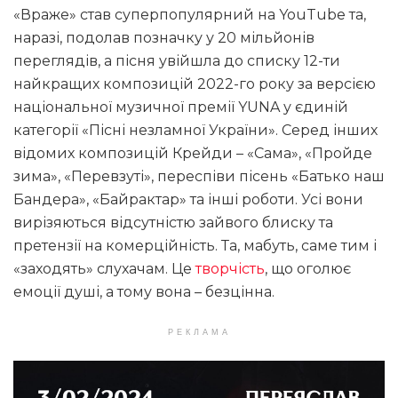
«Враже» став суперпопулярний на YouTube та,
наразі, подолав позначку у 20 мільйонів
переглядів, а пісня увійшла до списку 12-ти
найкращих композицій 2022-го року за версією
національної музичної премії YUNA у єдиній
категорії «Пісні незламної України». Серед інших
відомих композицій Крейди – «Сама», «Пройде
зима», «Перевзуті», переспіви пісень «Батько наш
Бандера», «Байрактар» та інші роботи. Усі вони
вирізяються відсутністю зайвого блиску та
претензії на комерційність. Та, мабуть, саме тим і
«заходять» слухачам. Це
творчість
, що оголює
емоції душі, а тому вона – безцінна.
РЕКЛАМА