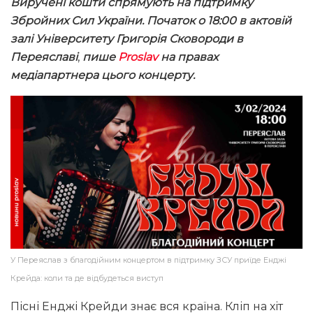
Виручені кошти спрямують на підтримку
Збройних Сил України. Початок о 18:00 в актовій
залі Університету Григорія Сковороди в
Переяславі
,
пише
Proslav
на правах
медіапартнера цього концерту.
У Переяслав з благодійним концертом в підтримку ЗСУ приїде Енджі
Крейда: коли та де відбудеться виступ
Пісні Енджі Крейди знає вся країна. Кліп на хіт