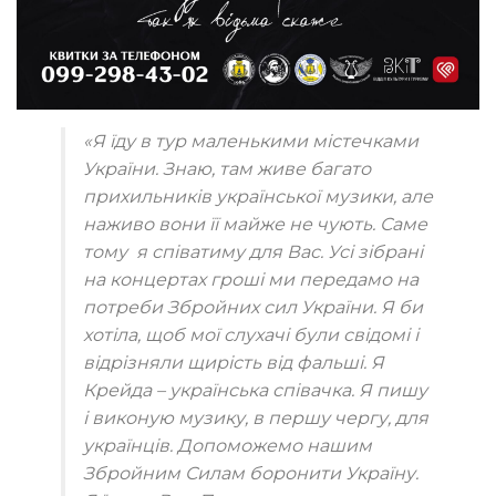
«Я їду в тур маленькими містечками
України. Знаю, там живе багато
прихильників української музики, але
наживо вони її майже не чують. Саме
тому я співатиму для Вас. Усі зібрані
на концертах гроші ми передамо на
потреби Збройних сил України. Я би
хотіла, щоб мої слухачі були свідомі і
відрізняли щирість від фальші. Я
Крейда – українська співачка. Я пишу
і виконую музику, в першу чергу, для
українців. Допоможемо нашим
Збройним Силам боронити Україну.