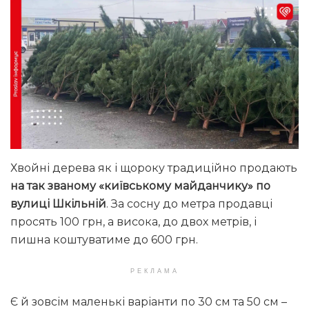
Хвойні дерева як і щороку традиційно продають
на так званому «київському майданчику» по
вулиці Шкільній
. За сосну до метра продавці
просять 100 грн, а висока, до двох метрів, і
пишна коштуватиме до 600 грн.
РЕКЛАМА
Є й зовсім маленькі варіанти по 30 см та 50 см –