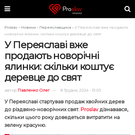
Proslav
»
Новини
»
Переяславщина
»
У Переяславі вже продають
новорічні ялинки: скільки коштує деревце до свят
У Переяславі вже
продають новорічні
ялинки: скільки коштує
деревце до свят
автор
Павленко Олег
8 Грудня, 2024 - 15:05
У Переяславі стартував продаж хвойних дерев
до різдвяно-новорічних свят.
Proslav
дізнавався,
скільки цього року доведеться витратити на
зелену красуню.