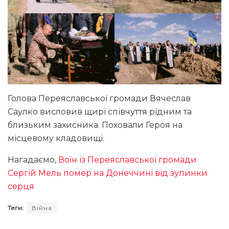
Голова Переяславської громади Вячеслав
Саулко висловив щирі співчуття рідним та
близьким захисника. Поховали Героя на
місцевому кладовищі.
Нагадаємо,
Воїн із Переяславської громади
Сергій Мель помер на Донеччині від зупинки
серця
Теги:
Війна