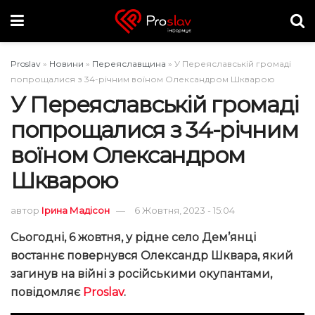
Proslav
»
Новини
»
Переяславщина
»
У Переяславській громаді
попрощалися з 34-річним воїном Олександром Шкварою
У Переяславській громаді
попрощалися з 34-річним
воїном Олександром
Шкварою
автор
Ірина Мадісон
6 Жовтня, 2023 - 15:04
Сьогодні, 6 жовтня, у рідне село Дем’янці
востаннє повернувся Олександр Шквара, який
загинув на війні з російськими окупантами,
повідомляє
Proslav
.