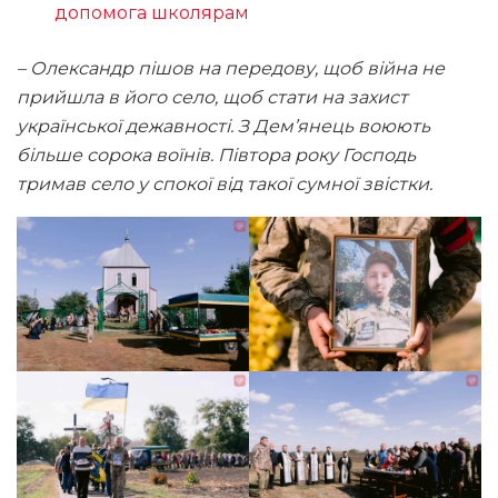
допомога школярам
– Олександр пішов на передову, щоб війна не
прийшла в його село, щоб стати на захист
української дежавності. З Дем’янець воюють
більше сорока воїнів. Півтора року Господь
тримав село у спокої від такої сумної звістки.