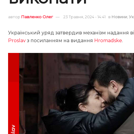
автор
Павленко Олег
23 Травня, 2024 - 14:41
в
Новини
,
Ук
Український уряд затвердив механізм надання в
Proslav
з посиланням на видання
Hromadske
.