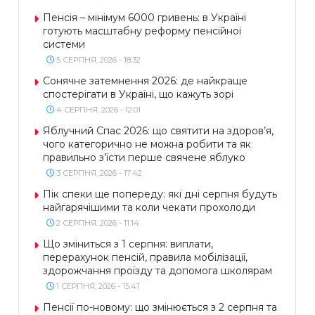
Пенсія – мінімум 6000 гривень: в Україні
готують масштабну реформу пенсійної
системи
5 СЕРПНЯ, 2026 - 18:32
Сонячне затемнення 2026: де найкраще
спостерігати в Україні, що кажуть зорі
4 СЕРПНЯ, 2026 - 12:01
Яблучний Спас 2026: що святити на здоров’я,
чого категорично не можна робити та як
правильно з’їсти перше свячене яблуко
3 СЕРПНЯ, 2026 - 17:42
Пік спеки ще попереду: які дні серпня будуть
найгарячішими та коли чекати прохолоди
2 СЕРПНЯ, 2026 - 11:14
Що зміниться з 1 серпня: виплати,
перерахунок пенсій, правила мобілізації,
здорожчання проїзду та допомога школярам
1 СЕРПНЯ, 2026 - 15:41
Пенсії по-новому: що змінюється з 2 серпня та