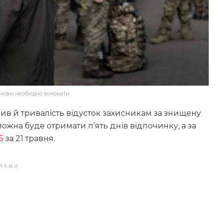
умови необхідно виконати
рдив й тривалість відусток захисникам за знищену
можна буде отримати п’ять днів відпочинку, а за
5
за 21 травня.
ЛАМА