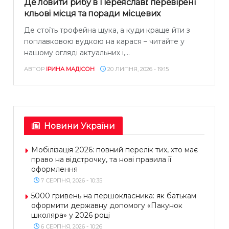
Де ловити рибу в Переяславі: перевірені
кльові місця та поради місцевих
Де стоїть трофейна щука, а куди краще йти з
поплавковою вудкою на карася – читайте у
нашому огляді актуальних і,...
АВТОР
ІРИНА МАДІСОН
20 ЛИПНЯ, 2026 - 19:15
Новини України
Мобілізація 2026: повний перелік тих, хто має
право на відстрочку, та нові правила її
оформлення
7 СЕРПНЯ, 2026 - 10:35
5000 гривень на першокласника: як батькам
оформити державну допомогу «Пакунок
школяра» у 2026 році
6 СЕРПНЯ, 2026 - 10:26