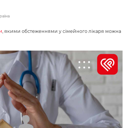
раїна
и
, якими обстеженнями у сімейного лікаря можна