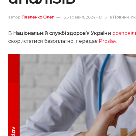
автор
Павленко Олег
25 Травня, 2024 - 19:13
в
Новини
,
Ук
В
Національній службі здоров’я України
розповіл
скористатися безоплатно, передає
Proslav
.