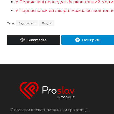
У Переяславі проведуть безкоштовний медич
У Переяславській лікарні можна безкоштовно
Теги:
Здоров'я
Люди
Summarize
Поширити
Є помилки в тексті, питання чи пропозиції -