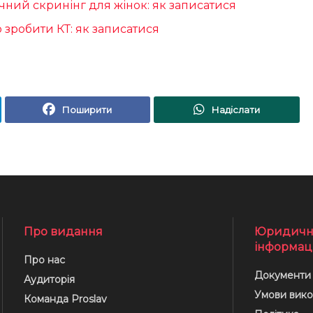
ний скринінг для жінок: як записатися
 зробити КТ: як записатися
Поширити
Надіслати
Про видання
Юридичн
інформац
Про нас
Документи
Аудиторія
Умови вико
Команда Proslav