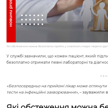
Які обстеження можна безоплатно пройти у сімейного лікаря: перелік діагн
У службі зазначили, що кожен пацієнт, який підп
безоплатно отримати певні лабораторні та діагно
РЕК
«Безпосередньо на прийомі лікар може оглянути 
тести на інфекційні захворювання»
, – зауважили 
Які обстеження можна б