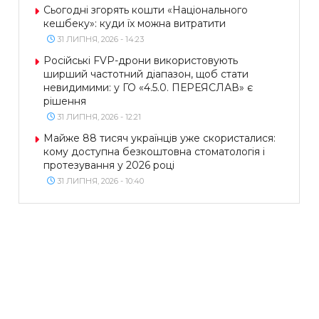
Сьогодні згорять кошти «Національного
кешбеку»: куди їх можна витратити
31 ЛИПНЯ, 2026 - 14:23
Російські FVP-дрони використовують
ширший частотний діапазон, щоб стати
невидимими: у ГО «4.5.0. ПЕРЕЯСЛАВ» є
рішення
31 ЛИПНЯ, 2026 - 12:21
Майже 88 тисяч українців уже скористалися:
кому доступна безкоштовна стоматологія і
протезування у 2026 році
31 ЛИПНЯ, 2026 - 10:40