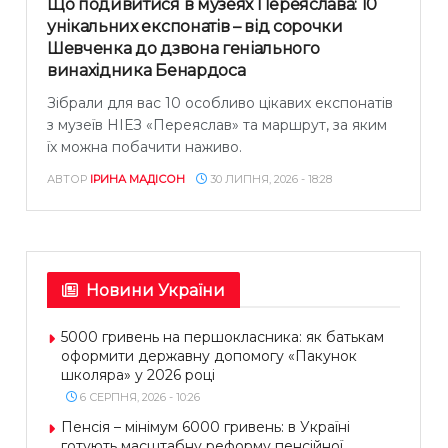
Що подивитися в музеях Переяслава: 10
унікальних експонатів – від сорочки
Шевченка до дзвона геніального
винахідника Бенардоса
Зібрали для вас 10 особливо цікавих експонатів
з музеїв НІЕЗ «Переяслав» та маршрут, за яким
їх можна побачити наживо.
АВТОР
ІРИНА МАДІСОН
30 ЛИПНЯ, 2026 - 18:28
Новини України
5000 гривень на першокласника: як батькам
оформити державну допомогу «Пакунок
школяра» у 2026 році
6 СЕРПНЯ, 2026 - 10:26
Пенсія – мінімум 6000 гривень: в Україні
готують масштабну реформу пенсійної