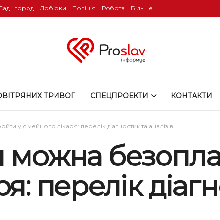
Сад і город
Добірки
Поліція
Робота
Більше
ОВІТРЯНИХ ТРИВОГ
СПЕЦПРОЕКТИ
КОНТАКТИ
ти у сімейного лікаря: перелік діагностик та аналізів
я можна безопла
я: перелік діагн