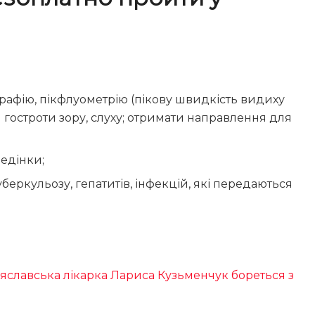
графію, пікфлуометрію (пікову швидкість видиху
 гостроти зору, слуху; отримати направлення для
ведінки;
беркульозу, гепатитів, інфекцій, які передаються
реяславська лікарка Лариса Кузьменчук бореться з