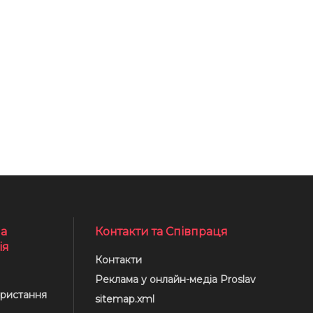
а
Контакти та Співпраця
ія
Контакти
Реклама у онлайн-медіа Proslav
ристання
sitemap.xml