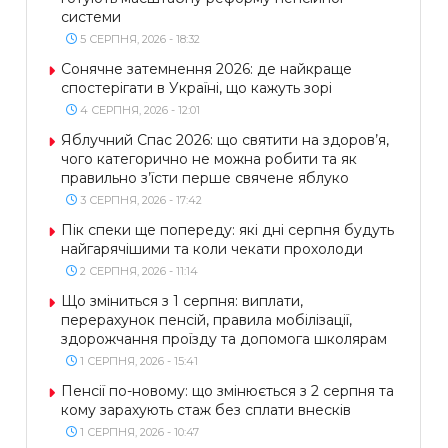
системи
5 СЕРПНЯ, 2026 - 18:32
Сонячне затемнення 2026: де найкраще
спостерігати в Україні, що кажуть зорі
4 СЕРПНЯ, 2026 - 12:01
Яблучний Спас 2026: що святити на здоров’я,
чого категорично не можна робити та як
правильно з’їсти перше свячене яблуко
3 СЕРПНЯ, 2026 - 17:42
Пік спеки ще попереду: які дні серпня будуть
найгарячішими та коли чекати прохолоди
2 СЕРПНЯ, 2026 - 11:14
Що зміниться з 1 серпня: виплати,
перерахунок пенсій, правила мобілізації,
здорожчання проїзду та допомога школярам
1 СЕРПНЯ, 2026 - 15:41
Пенсії по-новому: що змінюється з 2 серпня та
кому зарахують стаж без сплати внесків
1 СЕРПНЯ, 2026 - 10:47