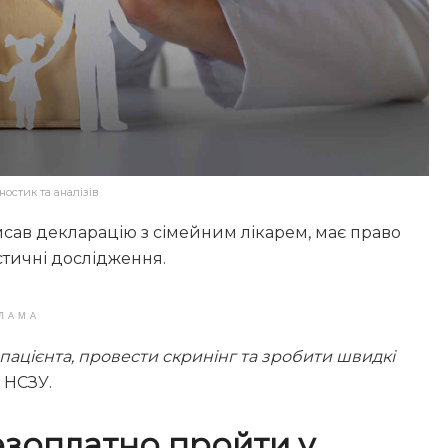
остик та аналізів
исав декларацію з сімейним лікарем, має право
стичні дослідження.
ЛАМА
пацієнта, провести скринінг та зробити швидкі
в НСЗУ.
езоплатно пройти у