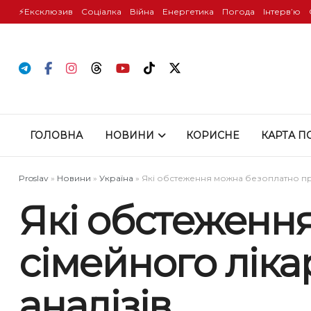
⚡️Ексклюзив
Соціалка
Війна
Енергетика
Погода
Інтервʼю
ГОЛОВНА
НОВИНИ
КОРИСНЕ
КАРТА П
Proslav
»
Новини
»
Україна
»
Які обстеження можна безоплатно прой
Які обстеженн
сімейного лікар
аналізів