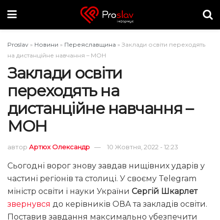
Proslav
»
Новини
»
Переяславщина
»
Заклади освіти переходять
на дистанційне навчання – МОН
Заклади освіти
переходять на
дистанційне навчання –
МОН
автор
Артюх Олександр
10 Жовтня, 2022 - 12:23
Сьогодні ворог знову завдав нищівних ударів у
частині регіонів та столиці. У своєму Telegram
міністр освіти і науки України
Сергій Шкарлет
звернувся
до керівників ОВА та закладів освіти.
Поставив завдання максимально убезпечити