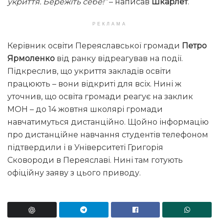
укриття. Бережіть себе!”
– написав
Шкарлет
.
РЕКЛАМА
Керівник освіти Переяславської громади
Петро
Ярмоленко
від ранку відреагував на події.
Підкреслив, що укриття закладів освіти
працюють – вони відкриті для всіх. Нині ж
уточнив, що освіта громади реагує на заклик
МОН – до 14 жовтня школярі громади
навчатимуться дистанційно. Щойно інформацію
про дистанційне навчання студентів телефоном
підтвердили і в Університеті Григорія
Сковороди в Переяславі. Нині там готують
офіційну заяву з цього приводу.