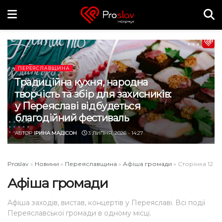
ПЕРЕЯСЛАВЩИНА
Традиційна кухня, народна
творчість та збір для захисників:
у Переяславі відбудеться
благодійний фестиваль
АВТОР
ІРИНА МАДІСОН
3 ЛИПНЯ, 2026 - 14:27
Proslav
»
Новини
»
Переяславщина
»
Афіша громади
»
Сторінка 12
Афіша громади
Афіша заходів, вистав, концертів у Переяславі. Всі події
Переяславської громади в одному місці.