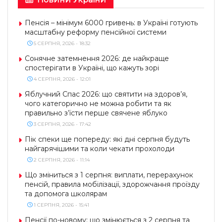
Пенсія – мінімум 6000 гривень: в Україні готують
масштабну реформу пенсійної системи
5 СЕРПНЯ, 2026 - 18:32
Сонячне затемнення 2026: де найкраще
спостерігати в Україні, що кажуть зорі
4 СЕРПНЯ, 2026 - 12:01
Яблучний Спас 2026: що святити на здоров’я,
чого категорично не можна робити та як
правильно з’їсти перше свячене яблуко
3 СЕРПНЯ, 2026 - 17:42
Пік спеки ще попереду: які дні серпня будуть
найгарячішими та коли чекати прохолоди
2 СЕРПНЯ, 2026 - 11:14
Що зміниться з 1 серпня: виплати, перерахунок
пенсій, правила мобілізації, здорожчання проїзду
та допомога школярам
1 СЕРПНЯ, 2026 - 15:41
Пенсії по-новому: що змінюється з 2 серпня та