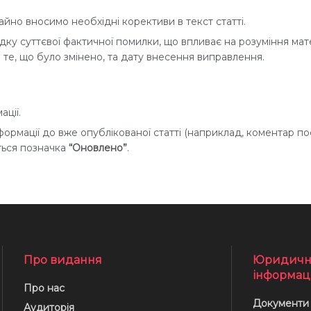
йно вносимо необхідні корективи в текст статті.
ку суттєвої фактичної помилки, що впливає на розуміння мате
о те, що було змінено, та дату внесення виправлення.
ції.
формації до вже опублікованої статті (наприклад, коментар по
ться позначка
“Оновлено”
.
Про видання
Юридичн
інформац
Про нас
Документи
Аудиторія