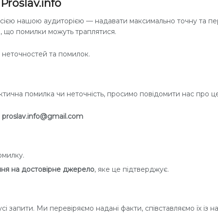
roslav.info
всією нашою аудиторією — надавати максимально точну та пе
о, що помилки можуть траплятися.
 неточностей та помилок.
ктична помилка чи неточність, просимо повідомити нас про 
:
proslav.info@gmail.com
омилку.
ня на достовірне джерело
, яке це підтверджує.
 запити. Ми перевіряємо надані факти, співставляємо їх із на