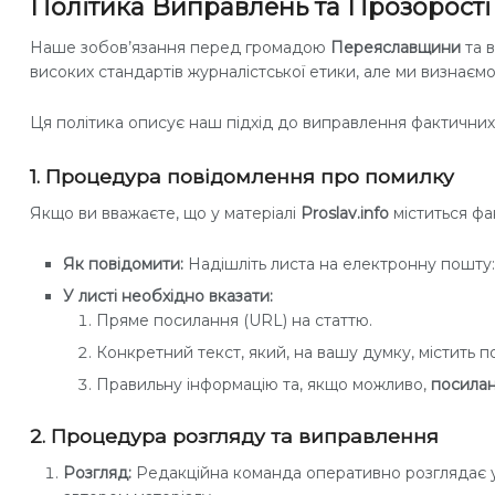
Політика Виправлень та Прозорості P
Наше зобов’язання перед громадою
Переяславщини
та 
високих стандартів журналістської етики, але ми визнаєм
Ця політика описує наш підхід до виправлення фактичних
1. Процедура повідомлення про помилку
Якщо ви вважаєте, що у матеріалі
Proslav.info
міститься фа
Як повідомити:
Надішліть листа на електронну пошту
У листі необхідно вказати:
Пряме посилання (URL) на статтю.
Конкретний текст, який, на вашу думку, містить п
Правильну інформацію та, якщо можливо,
посилан
2. Процедура розгляду та виправлення
Розгляд:
Редакційна команда оперативно розглядає усі