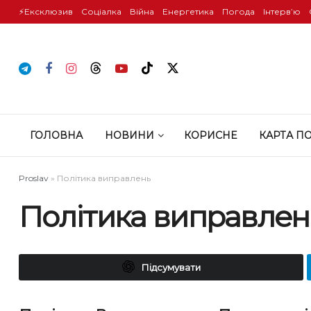
⚡️Ексклюзив
Соціалка
Війна
Енергетика
Погода
Інтервʼю
ГОЛОВНА
НОВИНИ
КОРИСНЕ
КАРТА П
Proslav
»
Політика виправлень
Політика виправлен
Підсумувати