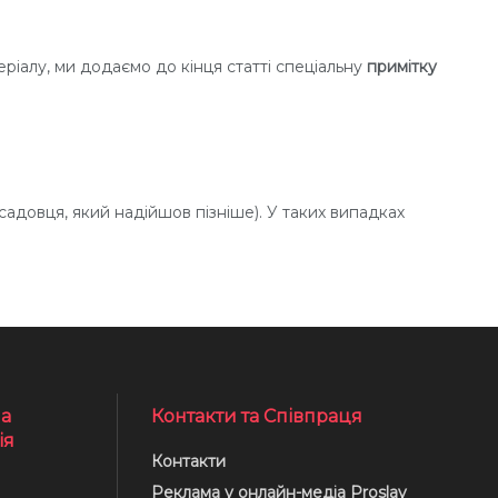
ріалу, ми додаємо до кінця статті спеціальну
примітку
садовця, який надійшов пізніше). У таких випадках
а
Контакти та Співпраця
ія
Контакти
Реклама у онлайн-медіа Proslav