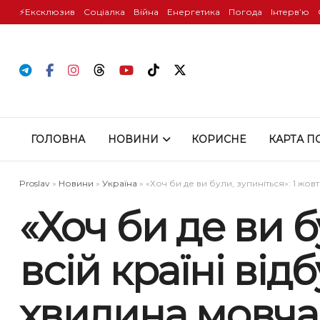
⚡️Ексклюзив
Соціалка
Війна
Енергетика
Погода
Інтервʼю
ГОЛОВНА
НОВИНИ
КОРИСНЕ
КАРТА П
Proslav
»
Новини
»
Україна
»
«Хоч би де ви були, зупиніться»: 1 жо
«Хоч би де ви б
всій країні ві
хвилина мовч