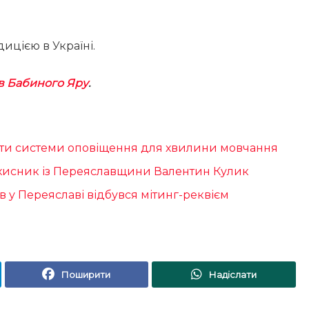
ицією в Україні.
в Бабиного Яру
.
ати системи оповіщення для хвилини мовчання
ахисник із Переяславщини Валентин Кулик
їв у Переяславі відбувся мітинг-реквієм
Поширити
Надіслати