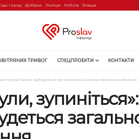
Сад і город
Добірки
Поліція
Робота
Більше
ОВІТРЯНИХ ТРИВОГ
СПЕЦПРОЕКТИ
КОНТАКТИ
втня по всій країні відбудеться загальнонаціональна хвилина мовчання
ули, зупиніться»:
дбудеться загаль
ання