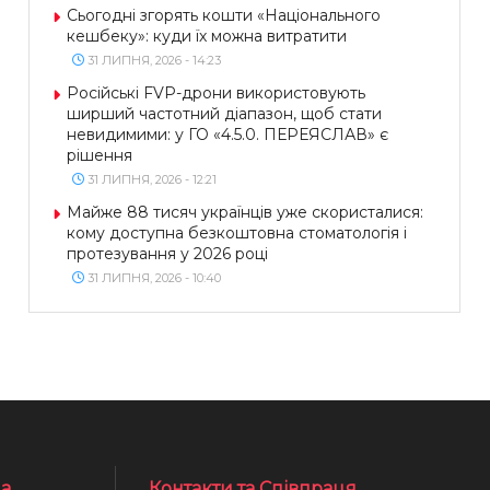
Сьогодні згорять кошти «Національного
кешбеку»: куди їх можна витратити
31 ЛИПНЯ, 2026 - 14:23
Російські FVP-дрони використовують
ширший частотний діапазон, щоб стати
невидимими: у ГО «4.5.0. ПЕРЕЯСЛАВ» є
рішення
31 ЛИПНЯ, 2026 - 12:21
Майже 88 тисяч українців уже скористалися:
кому доступна безкоштовна стоматологія і
протезування у 2026 році
31 ЛИПНЯ, 2026 - 10:40
а
Контакти та Співпраця