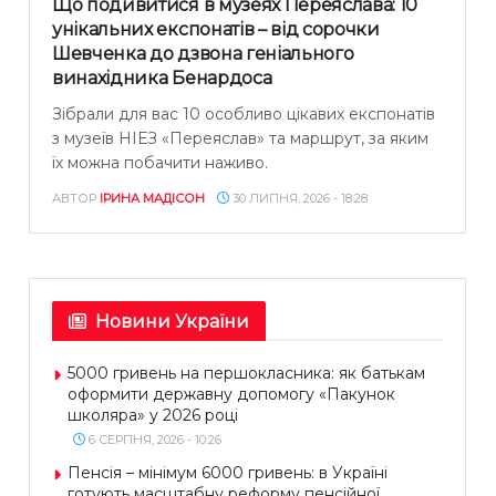
Що подивитися в музеях Переяслава: 10
унікальних експонатів – від сорочки
Шевченка до дзвона геніального
винахідника Бенардоса
Зібрали для вас 10 особливо цікавих експонатів
з музеїв НІЕЗ «Переяслав» та маршрут, за яким
їх можна побачити наживо.
АВТОР
ІРИНА МАДІСОН
30 ЛИПНЯ, 2026 - 18:28
Новини України
5000 гривень на першокласника: як батькам
оформити державну допомогу «Пакунок
школяра» у 2026 році
6 СЕРПНЯ, 2026 - 10:26
Пенсія – мінімум 6000 гривень: в Україні
готують масштабну реформу пенсійної