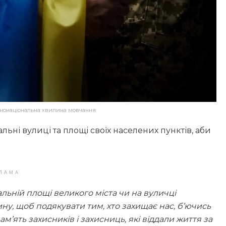
альнонаціональна хвилина мовчання
льні вулиці та площі своїх населених пунктів, аби
ЛАМА
альній площі великого міста чи на вуличці
ину, щоб подякувати тим, хто захищає нас, б’ючись
’ять захисників і захисниць, які віддали життя за