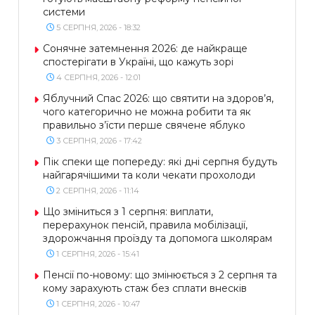
системи
5 СЕРПНЯ, 2026 - 18:32
Сонячне затемнення 2026: де найкраще
спостерігати в Україні, що кажуть зорі
4 СЕРПНЯ, 2026 - 12:01
Яблучний Спас 2026: що святити на здоров’я,
чого категорично не можна робити та як
правильно з’їсти перше свячене яблуко
3 СЕРПНЯ, 2026 - 17:42
Пік спеки ще попереду: які дні серпня будуть
найгарячішими та коли чекати прохолоди
2 СЕРПНЯ, 2026 - 11:14
Що зміниться з 1 серпня: виплати,
перерахунок пенсій, правила мобілізації,
здорожчання проїзду та допомога школярам
1 СЕРПНЯ, 2026 - 15:41
Пенсії по-новому: що змінюється з 2 серпня та
кому зарахують стаж без сплати внесків
1 СЕРПНЯ, 2026 - 10:47