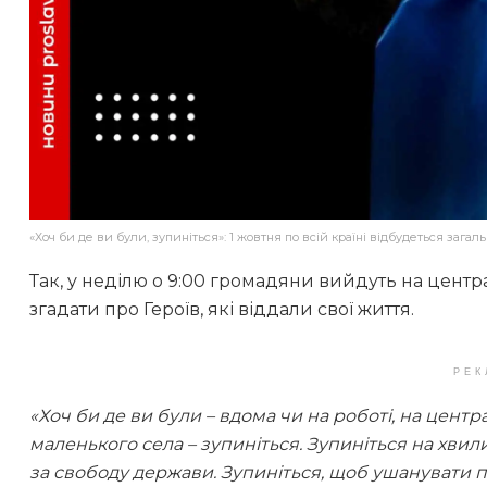
«Хоч би де ви були, зупиніться»: 1 жовтня по всій країні відбудеться заг
Так, у неділю о 9:00 громадяни вийдуть на центра
згадати про Героїв, які віддали свої життя.
РЕК
«Хоч би де ви були – вдома чи на роботі, на центр
маленького села – зупиніться. Зупиніться на хвил
за свободу держави. Зупиніться, щоб ушанувати пам