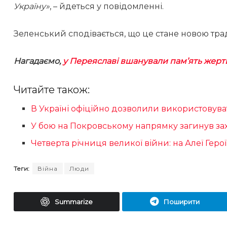
Україну»
, – йдеться у повідомленні.
Зеленський сподівається, що це стане новою трад
Нагадаємо,
у Переяславі вшанували пам’ять жерт
Читайте також:
В Україні офіційно дозволили використовув
У бою на Покровському напрямку загинув з
Четверта річниця великої війни: на Алеї Геро
Теги:
Війна
Люди
Summarize
Поширити