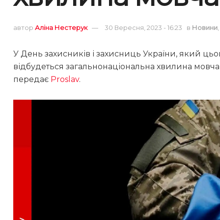
автор
Аліна Нестерук
30 Вересня, 2023 - 16:23
в
Новини
У День захисників і захисниць України, який цьог
відбудеться загальнонаціональна хвилина мовча
передає
Proslav
.