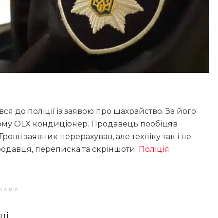
вся до поліції із заявою про шахрайство. За його
орму OLX кондиціонер. Продавець пообіцяв
оші заявник перерахував, але техніку так і не
одавця, переписка та скріншоти.
Поліція
ЛАМА
ші