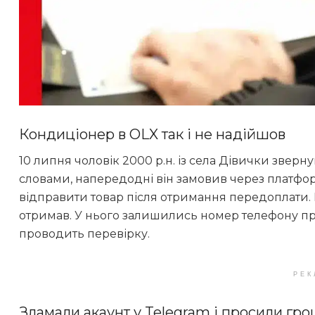
Кондиціонер в OLX так і не надійшов
10 липня чоловік 2000 р.н. із села Дівички зверну
словами, напередодні він замовив через платф
відправити товар після отримання передоплати. Гр
отримав. У нього залишились номер телефону пр
проводить перевірку.
РЕК
Зламали акаунт у Telegram і просили гро