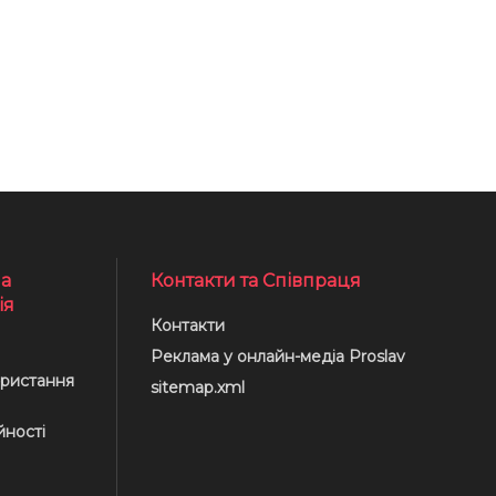
а
Контакти та Співпраця
ія
Контакти
Реклама у онлайн-медіа Proslav
ристання
sitemap.xml
йності