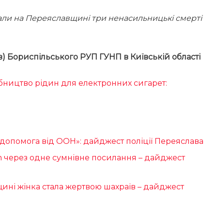
али на Переяславщині три ненасильницькі смерті
ав) Бориспільського РУП ГУНП в Київській області
бництво рідин для електронних сигарет:
«допомога від ООН»: дайджест поліції Переяслава
 через одне сумнівне посилання – дайджест
вщині жінка стала жертвою шахраїв – дайджест