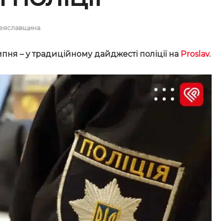
еяславщина
липня – у традиційному дайджесті поліції на
Proslav
.