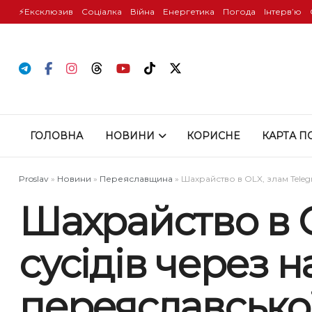
⚡️Ексклюзив
Соціалка
Війна
Енергетика
Погода
Інтервʼю
ГОЛОВНА
НОВИНИ
КОРИСНЕ
КАРТА П
Proslav
»
Новини
»
Переяславщина
»
Шахрайство в OLX, злам Teleg
Шахрайство в O
сусідів через 
переяславської