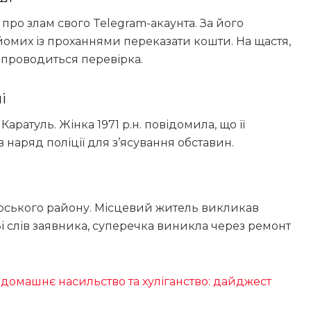
 про злам свого Telegram-акаунта. За його
айомих із проханнями переказати кошти. На щастя,
м проводиться перевірка.
і
аратуль. Жінка 1971 р.н. повідомила, що її
 наряд поліції для з’ясування обставин.
рського району. Місцевий житель викликав
Зі слів заявника, суперечка виникла через ремонт
 домашнє насильство та хуліганство: дайджест