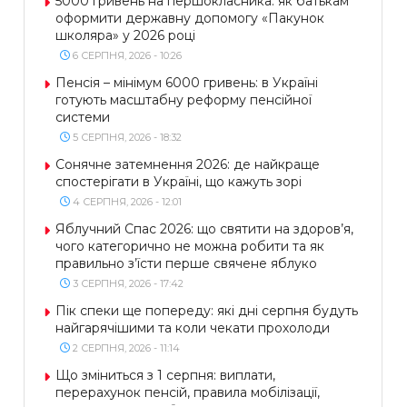
5000 гривень на першокласника: як батькам
оформити державну допомогу «Пакунок
школяра» у 2026 році
6 СЕРПНЯ, 2026 - 10:26
Пенсія – мінімум 6000 гривень: в Україні
готують масштабну реформу пенсійної
системи
5 СЕРПНЯ, 2026 - 18:32
Сонячне затемнення 2026: де найкраще
спостерігати в Україні, що кажуть зорі
4 СЕРПНЯ, 2026 - 12:01
Яблучний Спас 2026: що святити на здоров’я,
чого категорично не можна робити та як
правильно з’їсти перше свячене яблуко
3 СЕРПНЯ, 2026 - 17:42
Пік спеки ще попереду: які дні серпня будуть
найгарячішими та коли чекати прохолоди
2 СЕРПНЯ, 2026 - 11:14
Що зміниться з 1 серпня: виплати,
перерахунок пенсій, правила мобілізації,