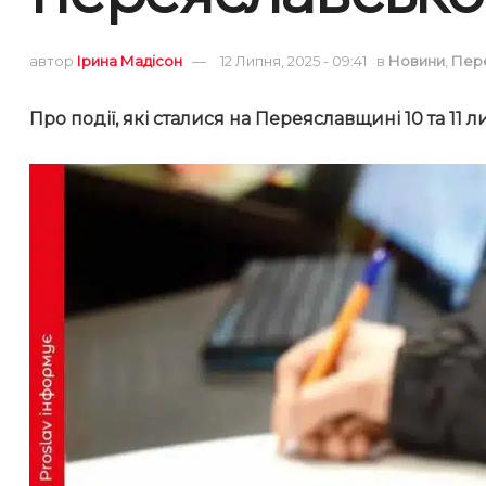
автор
Ірина Мадісон
12 Липня, 2025 - 09:41
в
Новини
,
Пер
Про події, які сталися на Переяславщині 10 та 11 