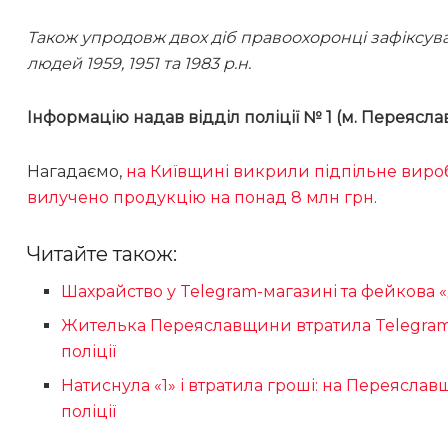
Також упродовж двох діб правоохоронці зафіксув
людей 1959, 1951 та 1983 р.н.
Інформацію надав відділ поліції № 1 (м. Переясл
Нагадаємо,
на Київщині викрили підпільне виро
вилучено продукцію на понад 8 млн грн
.
Читайте також:
Шахрайство у Telegram-магазині та фейкова 
Жителька Переяславщини втратила Telegram
поліції
Натиснула «1» і втратила гроші: на Переясла
поліції