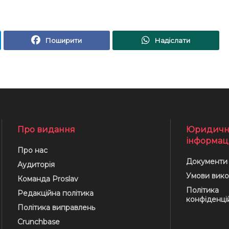
Поширити
Надіслати
Про видання
Юридичн
інформац
Про нас
Документи
Аудиторія
Умови вико
Команда Proslav
Політика
Редакційна політика
конфіденці
Політика виправлень
Crunchbase