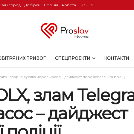
Сад і город
Добірки
Поліція
Робота
Більше
ОВІТРЯНИХ ТРИВОГ
СПЕЦПРОЕКТИ
КОНТАКТИ
ram і сварка сусідів через насос – дайджест переяславської поліції
LX, злам Telegr
насос – дайджест
 поліції