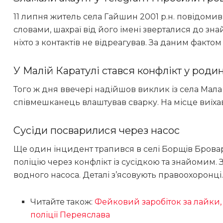
11 липня житель села Гайшин 2001 р.н. повідомив
словами, шахраї від його імені зверталися до зн
ніхто з контактів не відреагував. За даним факто
У Малiй Каратулі стався конфлікт у родин
Того ж дня ввечері надійшов виклик із села Мала К
співмешканець влаштував сварку. На місце виїхав
Сусіди посварилися через насос
Ще один інцидент трапився в селі Борщів Брова
поліцію через конфлікт із сусідкою та знайомим. 
водного насоса. Деталі з’ясовують правоохоронці.
Читайте також:
Фейковий заробіток за лайки,
поліції Переяслава