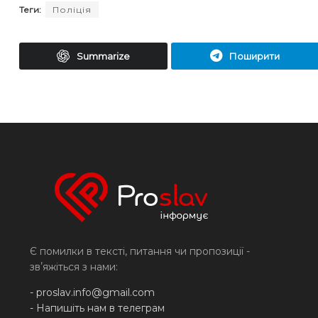
Теги:
Поліція
Summarize
Поширити
Є помилки в тексті, питання чи пропозиції -
звʼяжіться з нами:
-
proslav.info@gmail.com
- Напишіть нам в телеграм