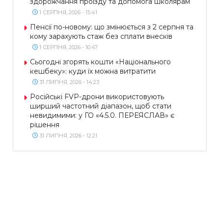
здорожчання проїзду та допомога школярам
1 СЕРПНЯ, 2026 - 15:41
Пенсії по-новому: що змінюється з 2 серпня та
кому зарахують стаж без сплати внесків
1 СЕРПНЯ, 2026 - 10:47
Сьогодні згорять кошти «Національного
кешбеку»: куди їх можна витратити
31 ЛИПНЯ, 2026 - 14:23
Російські FVP-дрони використовують
ширший частотний діапазон, щоб стати
невидимими: у ГО «4.5.0. ПЕРЕЯСЛАВ» є
рішення
31 ЛИПНЯ, 2026 - 12:21