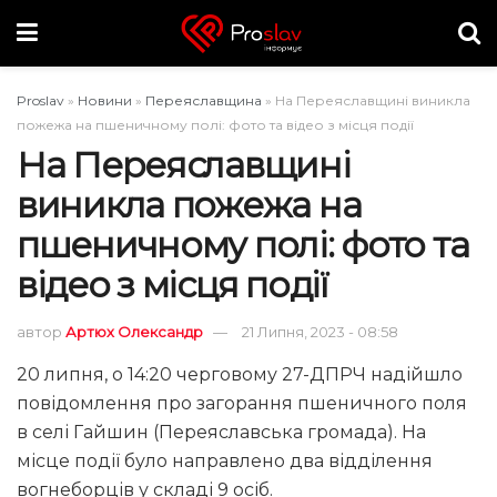
Proslav
»
Новини
»
Переяславщина
»
На Переяславщині виникла
пожежа на пшеничному полі: фото та відео з місця події
На Переяславщині
виникла пожежа на
пшеничному полі: фото та
відео з місця події
автор
Артюх Олександр
21 Липня, 2023 - 08:58
20 липня, о 14:20 черговому 27-ДПРЧ надійшло
повідомлення про загорання пшеничного поля
в селі Гайшин (Переяславська громада). На
місце події було направлено два відділення
вогнеборців у складі 9 осіб.