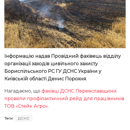
Інформацію надав Провідний фахівець відділу
організації заходів цивільного захисту
Бориспільського РС ГУ ДСНС України у
Київській області Денис Порохня
.
Нагадаємо, що
фахівці ДСНС Переяславщини
провели профілактичний рейд для працівників
ТОВ «Стейк Агро»
.
Теги:
ДСНС