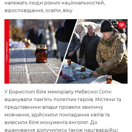
належать люди різних національностей,
віросповідання, освіти, віку.
У Борисполі біля меморіалу Небесної Сотні
вшанували пам’ять полеглих героїв. Містяни та
представники влади провели хвилину
мовчання, здійснили покладання квітів та
вивісили біля монумента янголят. До
вшанування долучились також нацгвардійці.