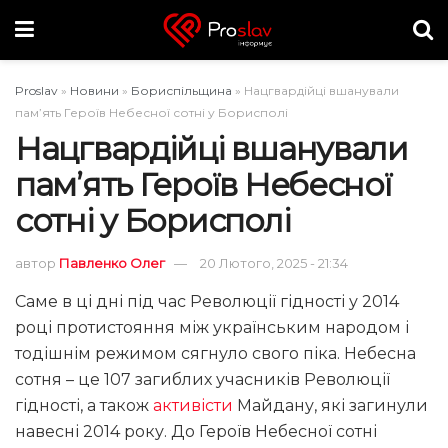
Proslav
»
Новини
»
Бориспільщина
»
Нацгвардійці вшанували
пам’ять Героїв Небесної сотні у Борисполі
Нацгвардійці вшанували
пам’ять Героїв Небесної
сотні у Борисполі
автор
Павленко Олег
20 Лютого, 2025 - 21:34
Саме в ці дні під час Революції гідності у 2014
році протистояння між українським народом і
тодішнім режимом сягнуло свого піка. Небесна
сотня – це 107 загиблих учасників Революції
гідності, а також
активісти
Майдану, які загинули
навесні 2014 року. До Героїв Небесної сотні