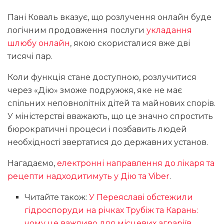
Пані Коваль вказує, що розлучення онлайн буде
логічним продовження послуги
укладання
шлюбу онлайн
, якою скористалися вже дві
тисячі пар.
Коли функція стане доступною, розлучитися
через «Дію» зможе подружжя, яке не має
спільних неповнолітніх дітей та майнових спорів.
У міністерстві вважають, що це значно спростить
бюрократичні процеси і позбавить людей
необхідності звертатися до державних установ.
Нагадаємо,
електронні направлення до лікаря та
рецепти надходитимуть у Дію та Viber
.
Читайте також:
У Переяславі обстежили
гідроспоруди на річках Трубіж та Карань:
чому це важливо для місцевих аграріїв