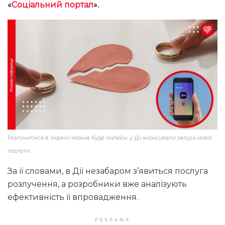
«
Соціальний портал
».
Розлучитися в Україні можна буде онлайн: у Дії анонсували запуск нової
послуги
За її словами, в Дії незабаром з’явиться послуга
розлучення, а розробники вже аналізують
ефективність її впровадження.
РЕКЛАМА