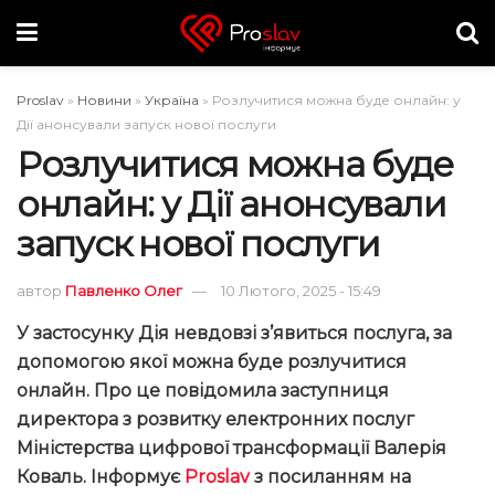
Proslav
»
Новини
»
Україна
»
Розлучитися можна буде онлайн: у
Дії анонсували запуск нової послуги
Розлучитися можна буде
онлайн: у Дії анонсували
запуск нової послуги
автор
Павленко Олег
10 Лютого, 2025 - 15:49
У застосунку Дія невдовзі з’явиться послуга, за
допомогою якої можна буде розлучитися
онлайн. Про це повідомила заступниця
директора з розвитку електронних послуг
Міністерства цифрової трансформації Валерія
Коваль. Інформує
Proslav
з посиланням на