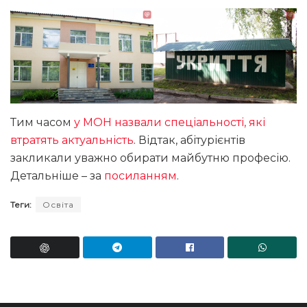
Тим часом
у МОН назвали спеціальності, які
втратять актуальність
. Відтак, абітурієнтів
закликали уважно обирати майбутню професію.
Детальніше – за
посиланням
.
Теги:
Освіта