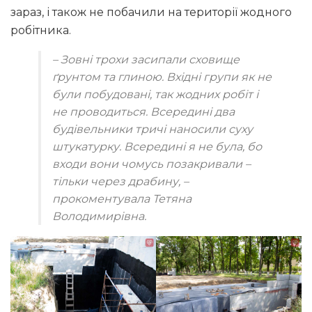
зараз, і також не побачили на території жодного
робітника.
–
Зовні трохи засипали сховище
ґрунтом та глиною
.
Вхідні групи як не
були побудовані, так жодних робіт і
не проводиться. Всередині два
будівельники тричі наносили суху
штукатурку. Всередині я не була, бо
входи вони чомусь позакривали –
тільки через драбину, –
прокоментувала Тетяна
Володимирівна
.