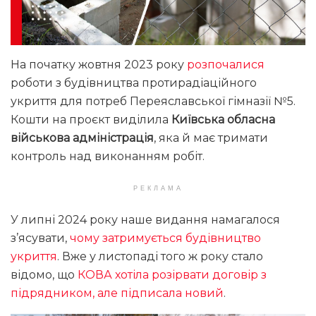
На початку жовтня 2023 року
розпочалися
роботи з будівництва протирадіаційного
укриття для потреб Переяславської гімназії №5.
Кошти на проєкт виділила
Київська обласна
військова адміністрація
, яка й має тримати
контроль над виконанням робіт.
РЕКЛАМА
У липні 2024 року наше видання намагалося
з’ясувати,
чому затримується будівництво
укриття
. Вже у листопаді того ж року стало
відомо, що
КОВА хотіла розірвати договір з
підрядником, але підписала новий
.