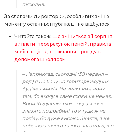
підходив.
За словами директорки, особливих змін з
моменту останньої публікації не відбулося:
Читайте також:
Що зміниться з 1 серпня:
виплати, перерахунок пенсій, правила
мобілізації, здорожчання проїзду та
допомога школярам
– Наприклад, сьогодні
(30 червня –
ред.)
я не бачу на території жодних
будівельників. Не знаю, чи є вони
там, бо входу в саме сховище немає.
Вони
(будівельники – ред.)
якось
злазять по драбині, то я туди ж не
полізу, бо дуже високо. Знаєте, я не
побачила нічого такого вагомого, що