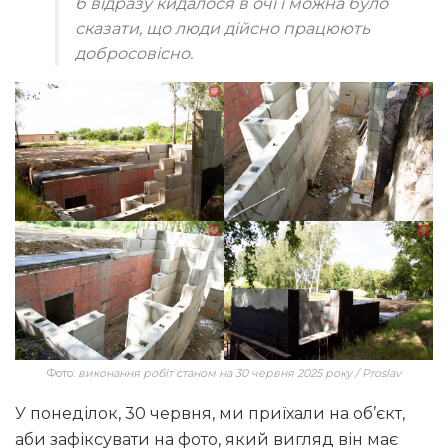
б відразу кидалося в очі і можна було
сказати, що люди дійсно працюють
добросовісно.
Фото:
виконання робіт станом на 30 червня 2025 року / Proslav
У понеділок, 30 червня, ми приїхали на об’єкт,
аби зафіксувати на фото, який вигляд він має