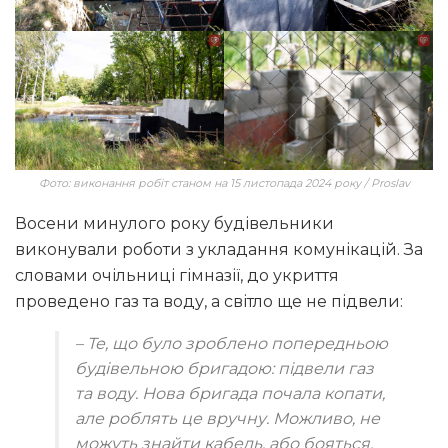
Фото: виконання робіт станом на 15 листопада 2024 року / Proslav
Восени минулого року будівельники
виконували роботи з укладання комунікацій. За
словами очільниці гімназії, до укриття
проведено газ та воду, а світло ще не підвели:
– Те, що було зроблено попередньою
будівельною бригадою: підвели газ
та воду. Нова бригада почала копати,
але роблять це вручну. Можливо, не
можуть знайти кабель, або бояться,