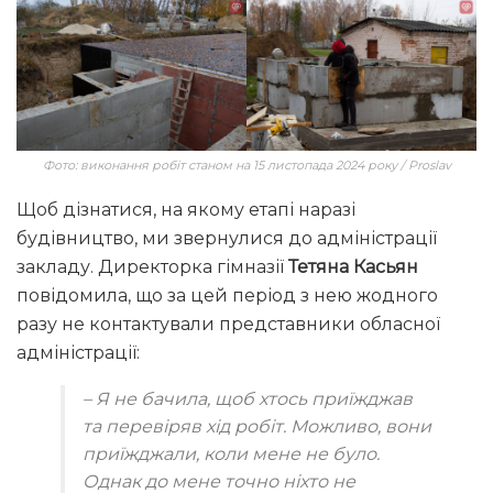
Фото: виконання робіт станом на 15 листопада 2024 року / Proslav
Щоб дізнатися, на якому етапі наразі
будівництво, ми звернулися до адміністрації
закладу. Директорка гімназії
Тетяна Касьян
повідомила, що за цей період з нею жодного
разу не контактували представники обласної
адміністрації:
– Я не бачила, щоб хтось приїжджав
та перевіряв хід робіт. Можливо, вони
приїжджали, коли мене не було.
Однак до мене точно ніхто не