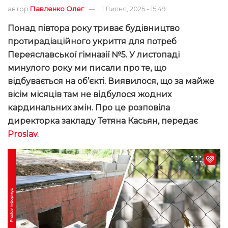
автор
Павленко Олег
1 Липня, 2025 - 15:49
Понад півтора року триває будівництво
протирадіаційного укриття для потреб
Переяславської гімназії №5. У листопаді
минулого року ми писали про те, що
відбувається на
об’єкті
. Виявилося, що за майже
вісім місяців там не відбулося жодних
кардинальних змін. Про це розповіла
директорка закладу Тетяна Касьян, передає
Proslav
.