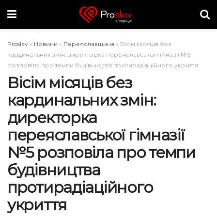
Proslav
»
Новини
»
Переяславщина
»
Вісім місяців без
кардинальних змін: директорка переяславської гімназії №5
розповіла про темпи будівництва протирадіаційного укриття
Вісім місяців без
кардинальних змін:
директорка
переяславської гімназії
№5 розповіла про темпи
будівництва
протирадіаційного
укриття