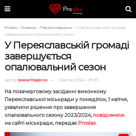
Proslav
»
Новини
»
Переяславщина
»
У Переяславській громаді
завершується опалювальний сезон
У Переяславській громаді
завершується
опалювальний сезон
автор
Ірина Мадісон
1 Квітня, 2024 - 09:35
На позачерговому засіданні виконкому
Переяславської міськради у понеділок, 1 квітня,
ухвалили рішення про завершення
опалювального сезону 2023/2024,
повідомили
на сайті міськради, передає
Proslav
.