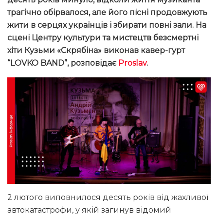
трагічно обірвалося, але його пісні продовжують
жити в серцях українців і збирати повні зали. На
сцені Центру культури та мистецтв безсмертні
хіти Кузьми «Скрябіна» виконав кавер-гурт
“LOVKO BAND”, розповідає
Proslav
.
2 лютого виповнилося десять років від жахливої
автокатастрофи, у якій загинув відомий