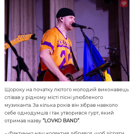
Щороку на початку лютого молодий виконавець
співав у рідному місті пісні улюбленого
музиканта. За кілька років він зібрав навколо
себе однодумців і так утворився гурт, який
отримав назву
“LOVKO BAND”
.
– Фактично наш колектив зібрався, щоб зіграти