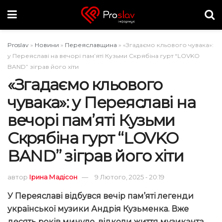
Proslav
»
Новини
»
Переяславщина
»
«Згадаємо кльового чувака»:
у Переяславі на вечорі пам’яті Кузьми Скрябіна гурт “LOVKO
BAND” зіграв його хіти
«Згадаємо кльового
чувака»: у Переяславі на
вечорі пам’яті Кузьми
Скрябіна гурт “LOVKO
BAND” зіграв його хіти
автор
Ірина Мадісон
9 Лютого, 2025 - 20:19
У Переяславі відбувся вечір пам’яті легенди
української музики Андрія Кузьменка. Вже
десять років минуло, відколи життя музиканта