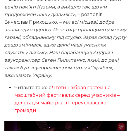
вечір пам’яті Кузьми, а вийшло так, що ми
продовжили нашу діяльність,
– розповів
Вячеслав Приходько.
– Ми всі місцеві, добре
знали один одного. Репетиції проводимо у моєму
гаражі, обладнаному під студію. Зараз склад гурту
дещо змінився, адже деякі наші учасники
служать у війську. Наш барабанщик Андрій і
звукорежисер Євген Пилипенко, який, до речі,
також був звукорежисером гурту «Скрябін»,
захищають Україну.
Читайте також:
Яготин зібрав гостей на
масштабний фестиваль: серед учасників –
делегація майстрів із Переяславської
громади