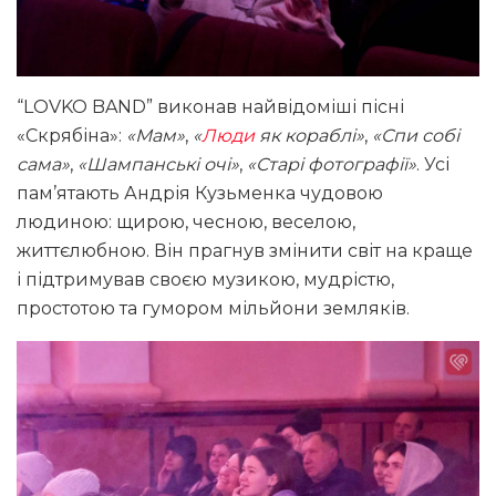
“LOVKO BAND” виконав найвідоміші пісні
«Скрябіна»:
«Мам»
,
«
Люди
як кораблі»
,
«Спи собі
сама»
,
«Шампанські очі»
,
«Старі фотографії»
. Усі
пам’ятають Андрія Кузьменка чудовою
людиною: щирою, чесною, веселою,
життєлюбною. Він прагнув змінити світ на краще
і підтримував своєю музикою, мудрістю,
простотою та гумором мільйони земляків.