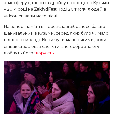
атмосферу єдності та драйву на концерті Кузьми
у 2014 році на
ZakhidFest
. Тоді 20 тисяч людей в
унісон співали його пісні.
На вечорі пам’яті в Переяславі зібралося багато
шанувальників Кузьми, серед яких було чимало
підлітків і молоді. Вони були маленькими, коли
співак створював свої хіти, але добре знають і
люблять його
творчість
.