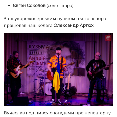
Євген Соколов
(соло-гітара).
За звукорежисерським пультом цього вечора
працював наш колега
Олександр Артюх
.
Вячеслав поділився спогадами про неповторну