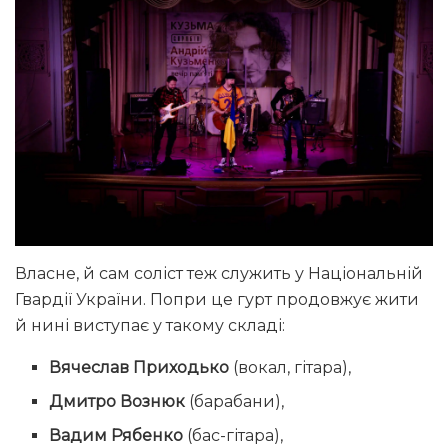
Власне, й сам соліст теж служить у Національній
Гвардії України. Попри це гурт продовжує жити
й нині виступає у такому складі:
Вячеслав Приходько
(вокал, гітара),
Дмитро Вознюк
(барабани),
Вадим Рябенко
(бас-гітара),