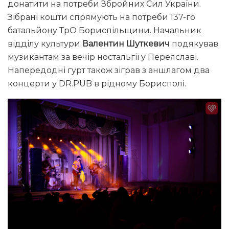
донатити на потреби Збройних Сил України.
Зібрані кошти спрямують на потреби 137-го
батальйону ТрО Бориспільщини. Начальник
відділу культури
Валентин Шуткевич
подякував
музикантам за вечір ностальгії у Переяславі.
Напередодні гурт також зіграв з аншлагом два
концерти у DR.PUB в рідному Борисполі.