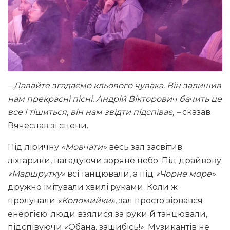
– Давайте згадаємо кльового чувака. Він залишив
нам прекрасні пісні. Андрій Вікторович бачить це
все і тішиться, він нам звідти підспіває, –
сказав
Вячеслав зі сцени.
Під ліричну
«Мовчати»
весь зал засвітив
ліхтарики, нагадуючи зоряне небо. Під драйвову
«Маршрутку»
всі танцювали, а під
«Чорне море»
дружно імітували хвилі руками. Коли ж
пролунали
«Коломийки»
, зал просто зірвався
енергією: люди взялися за руки й танцювали,
підспівуючи «Обана, зашибісь!». Музикантів не