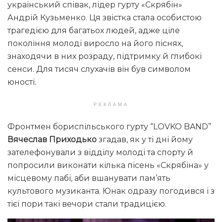
український співак, лідер гурту «Скрябін»
Андрій Кузьменко. Ця звістка стала особистою
трагедією для багатьох людей, адже ціле
покоління молоді виросло на його піснях,
знаходячи в них розраду, підтримку й глибокі
сенси. Для тисяч слухачів він був символом
юності.
РЕКЛАМА
Фронтмен бориспільського гурту “LOVKO BAND”
Вячеслав Приходько
згадав, як у ті дні йому
зателефонували з відділу молоді та спорту й
попросили виконати кілька пісень «Скрябіна» у
місцевому пабі, аби вшанувати пам’ять
культового музиканта. Юнак одразу погодився і з
тієї пори такі вечори стали традицією.