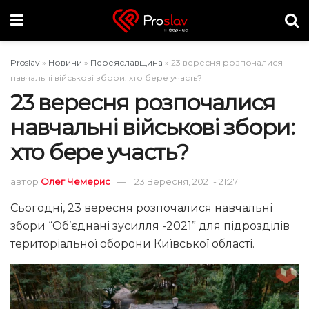
Proslav
»
Новини
»
Переяславщина
»
23 вересня розпочалися
навчальні військові збори: хто бере участь?
23 вересня розпочалися
навчальні військові збори:
хто бере участь?
автор
Олег Чемерис
23 Вересня, 2021 - 21:27
Сьогодні, 23 вересня розпочалися навчальні
збори “Об’єднані зусилля -2021” для підрозділів
територіальної оборони Київської області.