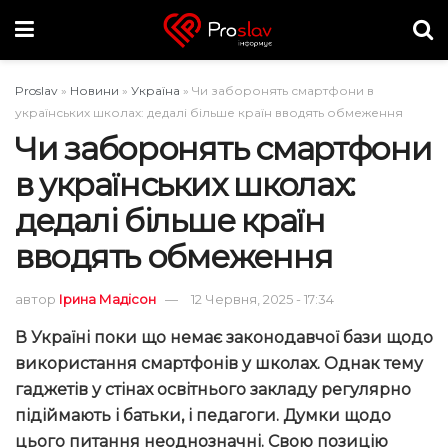
Proslav
»
Новини
»
Україна
»
Чи заборонять смартфони в
українських школах: дедалі більше країн вводять обмеження
Чи заборонять смартфони
в українських школах:
дедалі більше країн
вводять обмеження
автор
Ірина Мадісон
12 Червня, 2025 - 17:34
В Україні поки що немає законодавчої бази щодо
використання смартфонів у школах. Однак тему
гаджетів у стінах освітнього закладу регулярно
підіймають і батьки, і педагоги. Думки щодо
цього питання неоднозначні. Свою позицію