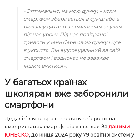
«Оптимально, на мою думку, – коли
смартфон зберігається в сумці або в
рюкзаку дитини з вимкненим звуком
під час уроку. Під час повітряної
тривоги учень бере свою сумку і йде
в укриття. Він відповідальний за свій
смартфон і водночас не заважає
іншим вчитися».
У багатьох країнах
школярам вже заборонили
смартфони
Дедалі більше країн вводять заборони на
використання смартфонів у школах.
За
даними
ЮНЕСКО
, до кінця 2024 року 79 освітніх систем у