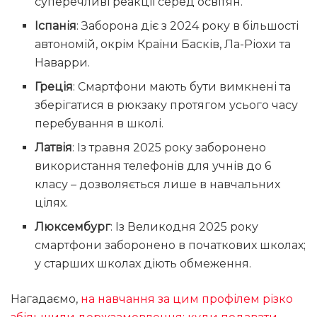
суперечливі реакції серед освітян.
Іспанія
: Заборона діє з 2024 року в більшості
автономій, окрім Країни Басків, Ла-Ріохи та
Наварри.
Греція
: Смартфони мають бути вимкнені та
зберігатися в рюкзаку протягом усього часу
перебування в школі.
Латвія
: Із травня 2025 року заборонено
використання телефонів для учнів до 6
класу – дозволяється лише в навчальних
цілях.
Люксембург
: Із Великодня 2025 року
смартфони заборонено в початкових школах;
у старших школах діють обмеження.
Нагадаємо,
на навчання за цим профілем різко