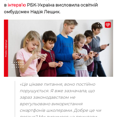
в
інтерв’ю
РБК-Україна висловила освітній
омбудсмен Надія Лещик.
«Це цікаве питання, воно постійно
порушується. Я вже зазначала, що
зараз законодавством не
врегульовано використання
смартфонів школярами. Добре це чи
погано? Ми дивимося на приклади