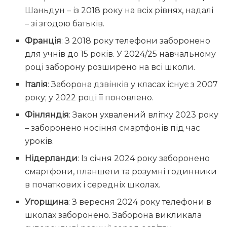
Шаньдун – із 2018 року на всіх рівнях, надалі
– зі згодою батьків.
Франція
: З 2018 року телефони заборонено
для учнів до 15 років. У 2024/25 навчальному
році заборону розширено на всі школи.
Італія
: Заборона дзвінків у класах існує з 2007
року; у 2022 році її поновлено.
Фінляндія
: Закон ухвалений влітку 2023 року
– заборонено носіння смартфонів під час
уроків.
Нідерланди
: Із січня 2024 року заборонено
смартфони, планшети та розумні годинники
в початкових і середніх школах.
Угорщина
: З вересня 2024 року телефони в
школах заборонено. Заборона викликала