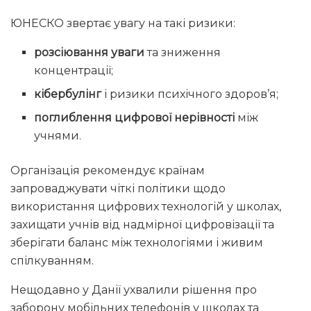
ЮНЕСКО звертає увагу на такі ризики:
розсіювання уваги
та зниження
концентрації;
кібербулінг
і ризики психічного здоров’я;
поглиблення цифрової нерівності
між
учнями.
Організація рекомендує країнам
запроваджувати чіткі політики щодо
використання цифрових технологій у школах,
захищати учнів від надмірної цифровізації та
зберігати баланс між технологіями і живим
спілкуванням.
Нещодавно у Данії ухвалили рішення про
заборону мобільних телефонів у школах та