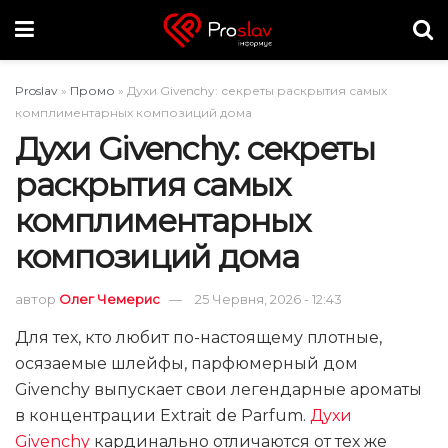
Proslav
»
Промо
»
Духи Givenchy: секреты раскрытия самых
комплиментарных композиций дома
Духи Givenchy: секреты
раскрытия самых
комплиментарных
композиций дома
автор
Олег Чемерис
25 Червня, 2026 - 12:43
Для тех, кто любит по-настоящему плотные,
осязаемые шлейфы, парфюмерный дом
Givenchy выпускает свои легендарные ароматы
в концентрации Extrait de Parfum.
Духи
Givenchy
кардинально отличаются от тех же