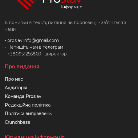
Є помилки в тексті, питання чи пропозиції - звʼяжіться з
нами:
-
proslav.info@gmail.com
- Напишіть нам в телеграм
- +380951256860
- директор
Про видання
Про нас
Аудиторія
Команда Proslav
Редакційна політика
Політика виправлень
Crunchbase
Юридична інформація