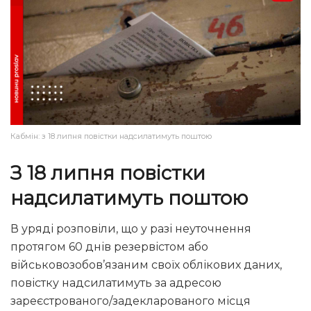
Кабмін: з 18 липня повіcтки надсилатимуть поштою
З 18 липня повіcтки
надсилатимуть поштою
В уряді розповіли, що у разі неуточнення
протягом 60 днів резервістом або
військовозобов’язаним своїх облікових даних,
повістку надсилатимуть за адресою
зареєстрованого/задекларованого місця