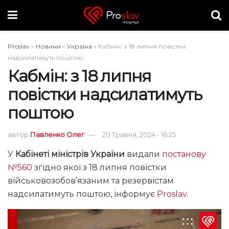
Proslav
»
Новини
»
Україна
»
Кабмін: з 18 липня повіcтки
надсилатимуть поштою
Кабмін: з 18 липня
повіcтки надсилатимуть
поштою
автор
Павленко Олег
20 Травня, 2024 - 16:25
У
Кабінеті міністрів України
видали
постанову
№560
згідно якої з 18 липня повістки
військовозобов’язаним та резервістам
надсилатимуть поштою, інформує
Proslav
.