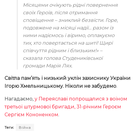
Місяцями очікують рідні повернення
своїх Героїв, після отримання
сповіщення – зниклий безвісти. Горе,
подовжене на місяці надії… разом із
ними надіємось і віримо, оплакуємо
тих, хто повертається на шиті! Щирі
співчуття рідним і близьким!» –
сказала голова Студениківської
громади Марія Лях.
Світла пам’ять і низький уклін захиснику України
Ігорю Хмельницькому. Ніколи не забудемо
.
Нагадаємо,
у Переяславі попрощалися з воїном
третьої штурмової бригади, 31-річним Героєм
Сергієм Кононенком
.
Теги:
Війна