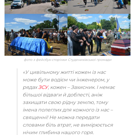
фото з фейсбук-сторінки Студениківської громади
«У цивільному житті кожен із нас
може бути водієм чи інженером, у
рядах
ЗСУ
, кожен – Захисник. І немає
більшої відваги й доблесті, аніж
захищати свою рідну землю, тому
імена полеглих для кожного із нас –
священні! Не можна передати
словами біль втрат, не вимірюється
нічим глибина нашого горя.