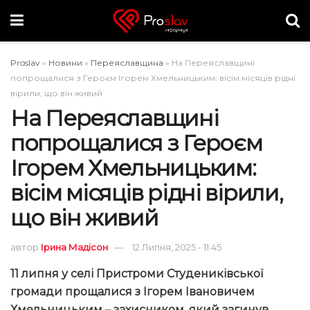
Proslav
»
Новини
»
Переяславщина
»
На Переяславщині
попрощалися з Героєм Ігорем Хмельницьким: вісім місяців рідні
вірили, що він живий
На Переяславщині
попрощалися з Героєм
Ігорем Хмельницьким:
вісім місяців рідні вірили,
що він живий
автор
Ірина Мадісон
12 Липня, 2025 - 11:45
11 липня у селі Пристроми Студениківської
громади прощалися з Ігорем Івановичем
Хмельницьким – захисником, який загинув,