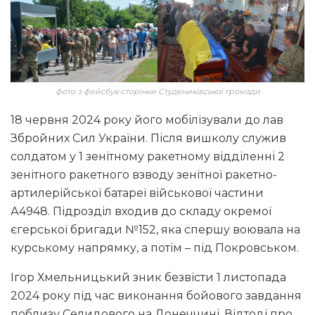
фото з фейсбук-сторінки Студениківської громади
18 червня 2024 року його мобілізували до лав
Збройних Сил України. Після вишколу служив
солдатом у 1 зенітному ракетному відділенні 2
зенітного ракетного взводу зенітної ракетно-
артилерійської батареї військової частини
А4948. Підрозділ входив до складу окремої
єгерської бригади №152, яка спершу воювала на
курському напрямку, а потім – під Покровськом.
Ігор Хмельницький зник безвісти 1 листопада
2024 року під час виконання бойового завдання
поблизу Селидового на Донеччині. Відтоді про