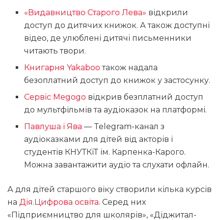
«Видавництво Старого Лева»
відкрили
доступ до дитячих книжок. А також доступні
відео, де улюблені дитячі письменники
читають твори.
Книгарня Yakaboo
також надала
безоплатний доступ до книжок у застосунку.
Сервіс Megogo
відкрив безплатний доступ
до мультфільмів та аудіоказок на платформі.
Павлуша і Ява
— Telegram-канал з
аудіоказками для дітей від акторів і
студентів КНУТКіТ ім. Карпенка-Карого.
Можна завантажити аудіо та слухати офлайн.
А для дітей старшого віку створили кілька курсів
на
Дія.Цифрова освіта
. Серед них
«Підприємництво для школярів», «Діджитал-