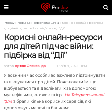
Proslav
»
Новини
»
Переяславщина
»
Корисні онлайн-ресурси
для дітей під час війни: підбірка від “Дії”
Корисні онлайн-ресурси
для дітей під час війни:
підбірка від “Дії”
автор
Артюх Олександр
18 Квітня, 2022 - 11:41
У воєнний час особливо важливо підтримувати
та піклуватися про дітей. Пояснювати їм, що
відбувається та відволікати їх за допомогою
мультфільмів, книжок та ігр.
На Telegram-каналі
“Дія”
зібрали кілька корисних сервісів, які
допоможуть малечі та батькам: