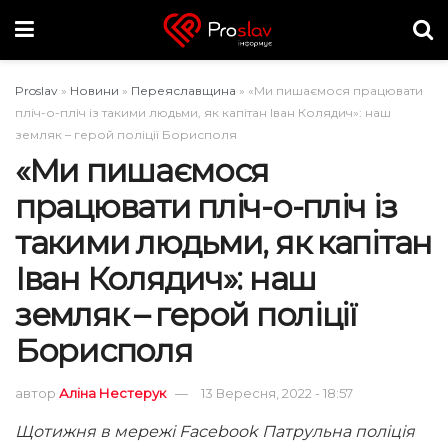
Proslav
»
Новини
»
Переяславщина
»
«Ми пишаємося працювати
пліч-о-пліч із такими людьми, як капітан Іван Колядич»: наш
земляк – герой поліції Борисполя
«Ми пишаємося
працювати пліч-о-пліч із
такими людьми, як капітан
Іван Колядич»: наш
земляк – герой поліції
Борисполя
автор
Аліна Нестерук
13 Вересня, 2022 - 18:57
Щотижня в мережі
Facebook
Патрульна поліція