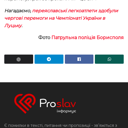
Нагадаємо,
переяславські легкоатлети здобули
чергові перемоги на Чемпіонаті України в
Луцьку
.
Фото
Патрульна поліція Борисполя
Є помилки в тексті, питання чи пропозиції - звʼяжіться з