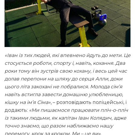
«Іван із тих людей, які впевнено йдуть до мети. Це
стосується роботи, спорту і, навіть, кохання. Два
роки тому він зустрів свою кохану, і весь цей час
долав перепони на шляху до серця Алли, доки
цього літа закохані не побралися
.
Молода сім’я
навіть встигла завести домашню улюбленицю,
кішку на ім’я Сіма»
, – розповідають поліцейські, і
додають:
«Ми пишаємося працювати пліч-о-пліч
із такими людьми, як капітан Іван Колядич, адже
точно знаємо, що разом наближаємо нашу
перемогу, крок за кроком. Ми – це ви»
.