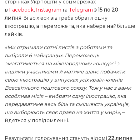
сторінках Укрпошти у соцмережах:
в
Facebook
,
Instagram
та
Telegram
з 15 по 20
липня
. Зі всіх ескізів треба обрати одну
ілюстрацію, а переможе та, яка набере найбільше
лайків.
«Ми отримали сотні листів з роботами та
вибрали 6 найкращих. Переможець
змагатиметься на міжнародному конкурсі з
іншими учасниками й матиме шанс побачити
свою ілюстрацію у випусках усіх країн-членів
Всесвітнього поштового союзу. Тож у нас з вами
особлива місія – вибрати одну ілюстрацію, яка
передаватиме весь біль та сміливість українців,
що виборюють своє право на життя у мирі.»
, –
йдеться у повідомленні.
Результати голосування стануть відомі
22 липня
.