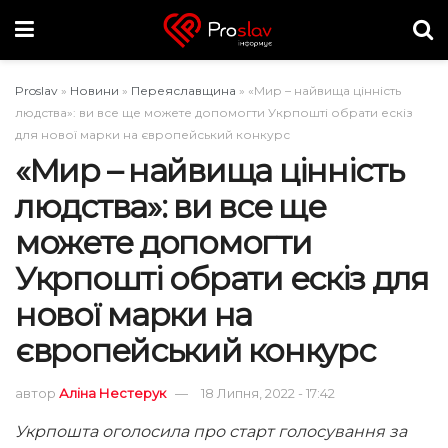
Proslav
»
Новини
»
Переяславщина
»
«Мир – найвища цінність
людства»: ви все ще можете допомогти Укрпошті обрати ескіз
для нової марки на європейський конкурс
«Мир – найвища цінність
людства»: ви все ще
можете допомогти
Укрпошті обрати ескіз для
нової марки на
європейський конкурс
автор
Аліна Нестерук
18 Липня, 2022 - 17:42
Укрпошта оголосила
про
старт голосування за