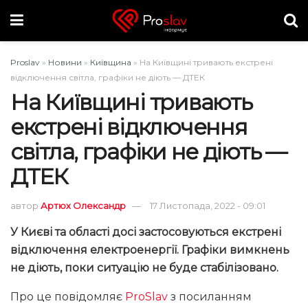
Proslav
»
Новини
»
Київщина
»
На Київщині тривають екстрені
відключення світла, графіки не діють — ДТЕК
На Київщині тривають
екстрені відключення
світла, графіки не діють —
ДТЕК
автор
Артюх Олександр
17 Листопада, 2022 - 09:01
У Києві та області досі застосовуються екстрені
відключення електроенергії. Графіки вимкнень
не діють, поки ситуацію не буде стабілізовано.
Про це повідомляє
ProSlav
з посиланням