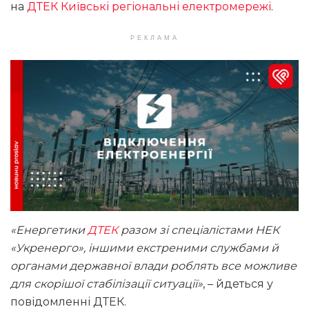
на
ДТЕК Київські регіональні електромережі
.
РЕКЛАМА
«Енергетики
ДТЕК
разом зі спеціалістами НЕК
«Укренерго», іншими екстреними службами й
органами державної влади роблять все можливе
для скорішої стабілізації ситуації»
, – йдеться у
повідомленні ДТЕК.