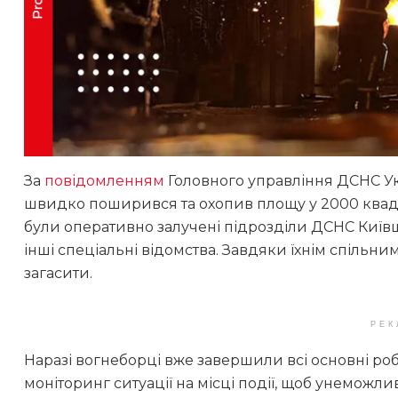
За
повідомленням
Головного управління ДСНС Укра
швидко поширився та охопив площу у 2000 квадра
були оперативно залучені підрозділи ДСНС Київ
інші спеціальні відомства. Завдяки їхнім спільн
загасити.
РЕК
Наразі вогнеборці вже завершили всі основні ро
моніторинг ситуації на місці події, щоб унеможли