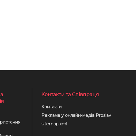
а
Контакти та Співпраця
ія
Контакти
Реклама у онлайн-медіа Proslav
ристання
sitemap.xml