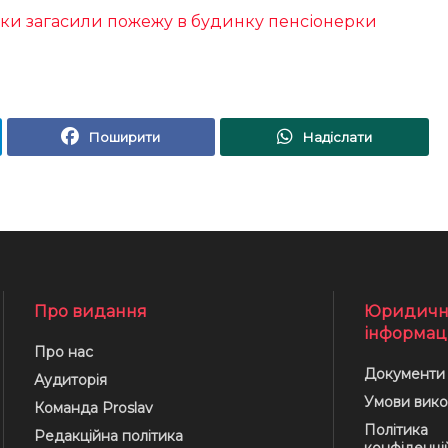
ки загасили пожежу в будинку пенсіонерки
Поширити
Надіслати
Про видання
Юридичн
інформац
Про нас
Документи
Аудиторія
Умови вико
Команда Proslav
Політика
Редакційна політика