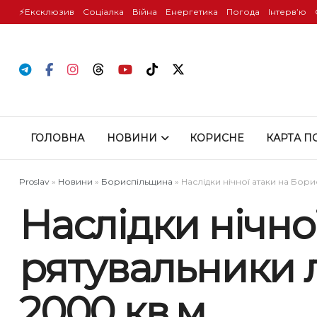
⚡️Ексклюзив
Соціалка
Війна
Енергетика
Погода
Інтервʼю
ГОЛОВНА
НОВИНИ
КОРИСНЕ
КАРТА П
Proslav
»
Новини
»
Бориспільщина
»
Наслідки нічної атаки на Бор
Наслідки нічно
рятувальники 
2000 кв.м