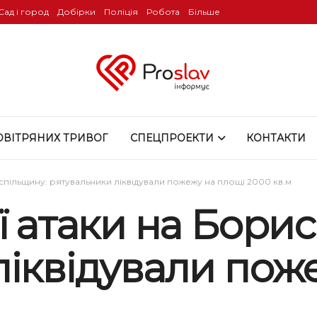
Сад і город
Добірки
Поліція
Робота
Більше
ОВІТРЯНИХ ТРИВОГ
СПЕЦПРОЕКТИ
КОНТАКТИ
испільщину: рятувальники ліквідували пожежу на площі 2000 кв.м
ї атаки на Бори
ліквідували пож