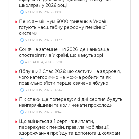
школяра» у 2026 році
6 СЕРПНЯ, 2026 - 10:26
Пенсія – мінімум 6000 гривень: в Україні
готують масштабну реформу пенсійної
системи
5 СЕРПНЯ, 2026 - 18:32
Сонячне затемнення 2026: де найкраще
спостерігати в Україні, що кажуть зорі
4 СЕРПНЯ, 2026 - 12:01
Яблучний Спас 2026: що святити на здоров’я,
чого категорично не можна робити та як
правильно з’їсти перше свячене яблуко
3 СЕРПНЯ, 2026 - 17:42
Пік спеки ще попереду: які дні серпня будуть
найгарячішими та коли чекати прохолоди
2 СЕРПНЯ, 2026 - 11:14
Що зміниться з 1 серпня: виплати,
перерахунок пенсій, правила мобілізації,
здорожчання проїзду та допомога школярам