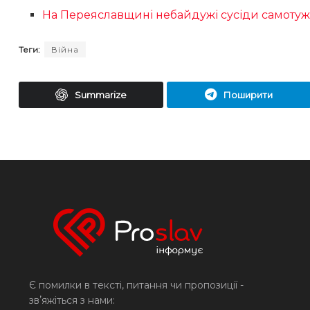
На Переяславщині небайдужі сусіди самотуж
Теги:
Війна
Summarize
Поширити
Є помилки в тексті, питання чи пропозиції -
звʼяжіться з нами: