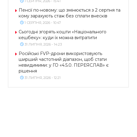
1 СЕРПНЯ, 2026 - 15:41
Пенсії по-новому: що змінюється з 2 серпня та
кому зарахують стаж без сплати внесків
1 СЕРПНЯ, 2026 - 10:47
Сьогодні згорять кошти «Національного
кешбеку»: куди їх можна витратити
31 ЛИПНЯ, 2026 - 14:23
Російські FVP-дрони використовують
ширший частотний діапазон, щоб стати
невидимими: у ГО «4.5.0. ПЕРЕЯСЛАВ» є
рішення
31 ЛИПНЯ, 2026 - 12:21