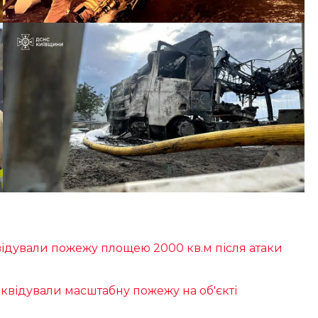
відували пожежу площею 2000 кв.м після атаки
іквідували масштабну пожежу на об'єкті