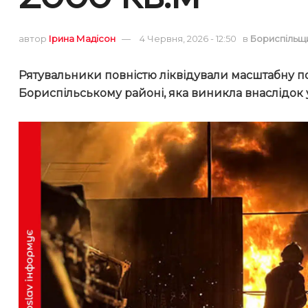
автор
Ірина Мадісон
4 Червня, 2026 - 12:50
в
Бориспільщ
Рятувальники повністю ліквідували масштабну по
Бориспільському районі, яка виникла внаслідок 