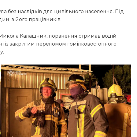
ла без наслідків для цивільного населення. Під
ин із його працівників.
 Микола Калашник, поранення отримав водій
арні із закритим переломом гомілковостопного
у.