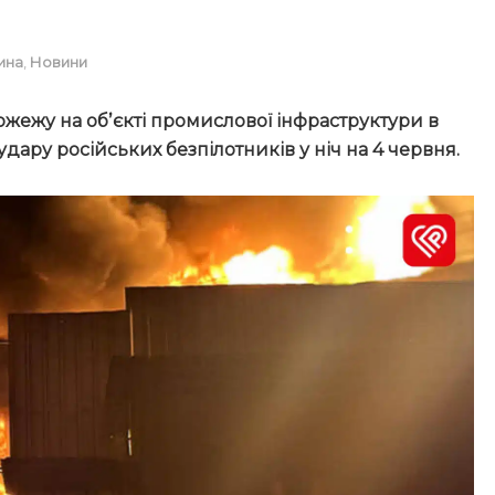
ина
,
Новини
жежу на обʼєкті промислової інфраструктури в
удару російських безпілотників
у ніч на 4 червня
.