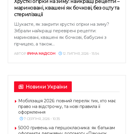
Хрусткі огірки на зиму: найкращі рецепти –
мариновані, квашені як бочкові, без оцту та
стерилізації
Шукаєте, як закрити хрусткі огірки на зиму?
Зібрали найкращі перевірені рецепти:
мариновані, квашені як бочкові, бабусині з
гірчицею, а також...
АВТОР
ІРИНА МАДІСОН
12 ЛИПНЯ, 2026 - 15:54
Новини України
Мобілізація 2026: повний перелік тих, хто має
право на відстрочку, та нові правила її
оформлення
7 СЕРПНЯ, 2026 - 10:35
5000 гривень на першокласника: як батькам
оформити державну допомогу «Пакунок