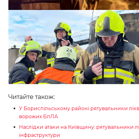
Читайте також:
У Бориспільському районі рятувальники лік
ворожих БпЛА
Наслідки атаки на Київщину: рятувальники л
інфраструктури