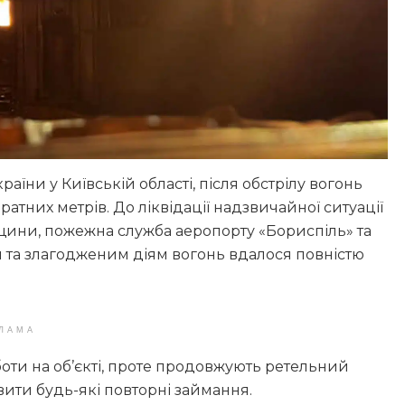
їни у Київській області, після обстрілу вогонь
тних метрів. До ліквідації надзвичайної ситуації
щини, пожежна служба аеропорту «Бориспіль» та
им та злагодженим діям вогонь вдалося повністю
ЛАМА
боти на об’єкті, проте продовжують ретельний
вити будь-які повторні займання.