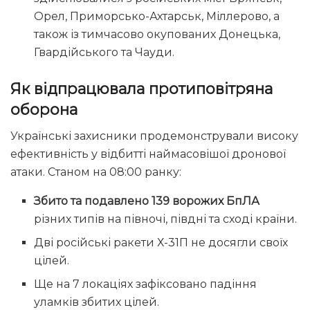
Орел, Приморсько-Ахтарськ, Міллерово, а
також із тимчасово окупованих Донецька,
Гвардійського та Чауди.
Як відпрацювала протиповітряна
оборона
Українські захисники продемонстрували високу
ефективність у відбитті наймасовішої дронової
атаки. Станом на 08:00 ранку:
Збито та подавлено 139 ворожих БпЛА
різних типів на півночі, півдні та сході країни.
Дві російські ракети Х-31П не досягли своїх
цілей.
Ще на 7 локаціях зафіксовано падіння
уламків збитих цілей.