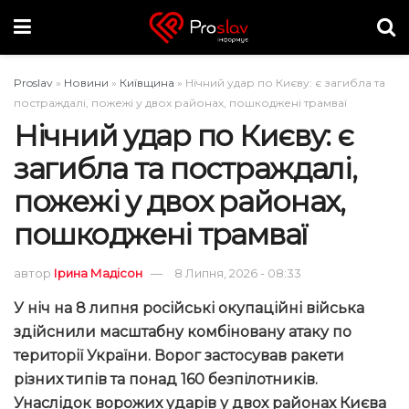
Proslav
»
Новини
»
Київщина
»
Нічний удар по Києву: є загибла та
постраждалі, пожежі у двох районах, пошкоджені трамваї
Нічний удар по Києву: є
загибла та постраждалі,
пожежі у двох районах,
пошкоджені трамваї
автор
Ірина Мадісон
8 Липня, 2026 - 08:33
У ніч на 8 липня російські окупаційні війська
здійснили масштабну комбіновану атаку по
території України. Ворог застосував ракети
різних типів та понад 160 безпілотників.
Унаслідок ворожих ударів у двох районах Києва