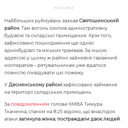
РЕКЛАМА
Найбільших руйнувань зазнав
Святошинський
район
. Там вогонь охопив адміністративну
будівлю та складські приміщення. Крім того,
зафіксовано пошкодження ще однієї
адмінбудівлі та міських трамваїв. За іншою
адресою у цьому ж районі зайнявся гаражний
кооператив – рятувальникам уже вдалося
повністю ліквідувати цю пожежу.
У
Деснянському районі
зафіксовано займання
на території складських приміщень.
За
повідомленням
голови КМВА Тимура
Ткаченка, станом на 8:25 відомо, що внаслідок
атаки
загинула жінка
,
постраждали двоє людей
.