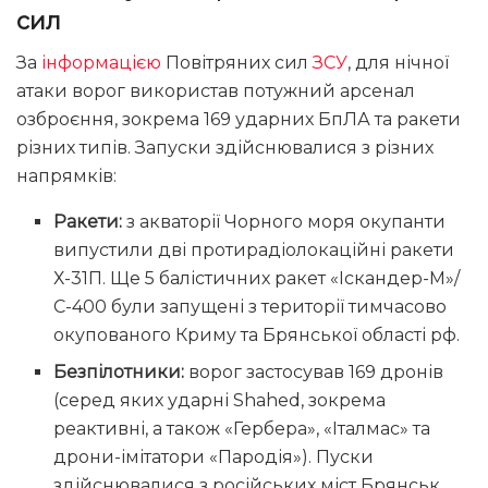
сил
За
інформацією
Повітряних сил
ЗСУ
, для нічної
атаки ворог використав потужний арсенал
озброєння, зокрема 169 ударних БпЛА та ракети
різних типів. Запуски здійснювалися з різних
напрямків:
Ракети:
з акваторії Чорного моря окупанти
випустили дві протирадіолокаційні ракети
Х-31П. Ще 5 балістичних ракет «Іскандер-М»/
С-400 були запущені з території тимчасово
окупованого Криму та Брянської області рф.
Безпілотники:
ворог застосував 169 дронів
(серед яких ударні Shahed, зокрема
реактивні, а також «Гербера», «Італмас» та
дрони-імітатори «Пародія»). Пуски
здійснювалися з російських міст Брянськ,