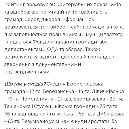
Рейтинг враховує 40 критеріальних показників
та відображає інституційну привабливість
громад. Серед джерел інформації які
враховуються при виборі – сайт громади, анкета,
яка заповнюється працівниками муніципалітету
і надається Фондом на запит громади, або
департаментами ОДА та облрад. Також
враховуються відкриті джерела й громадські
звернення з документальними
підтвердженнями.
Що там у сусідів?
Сусідня Бориспільська
громада – 12-та, Березанська – 14-та, Дівичківська
– 16-та, Пристолична – 21-ша, Баришівська – 23-тя,
Ташанська і Студениківська громади – 35-та та
36-та відповідно, Яготинська – 55-та, а Циблівська
– 65-та. Безумовно усім нам є куди зростати, бо
кожна з громад варта опинитися у десятці або