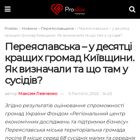
Proslav
»
Новини
»
Переяславщина
»
Переяславська – у десятці
кращих громад Київщини. Як визначали та що там у сусідів?
Переяславська – у десятці
кращих громад Київщини.
Як визначали та що там у
сусідів?
автор
Максим Левченко
5 Лютого, 2022 - 14:45
Згідно результатів оцінювання спроможності
громад України Фондом «Регіональний центр
економічних досліджень та підтримки бізнесу»
Переяславська міська територіальна громада
посіла 8 місце серед 68 сусідніх малих та середніх