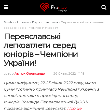
Proslav
»
Новини
»
Переяславщина
»
Переяславські легкоатлети
серед юніорів – Чемпіони України!
Переяславські
легкоатлети серед
юніорів – Чемпіони
України!
автор
Артюх Олександр
26 Січня, 2022 - 11:18
Цими вихідними, 22-23 січня 2022 року, місто
Суми гостинно приймало Чемпіонат України з
легкої атлетики в приміщенні серед
юніорів.
Команда Переяславської ДЮСШ
показала відмінний результат.
Про це