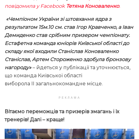
повідомила у
Facebook
Тетяна Коноваленко
.
«Чемпіоном України зі штовхання ядра з
результатом 15м.10 см. став Ігор Кравченко, а Іван
Демиденко став срібним призером чемпіонату.
Естафетна команда юніорів Київської області до
складу якої входили Станіслав Коноваленко
Станіслав, Артем Стороженко здобула бронзову
нагороду»
– йдеться у публікації та уточнюється,
що команда Київської області
виборола ІІ загальнокомандне місце.
РЕКЛАМА
Вітаємо переможців та призерів змагань і їх
тренерів! Далі – краще!