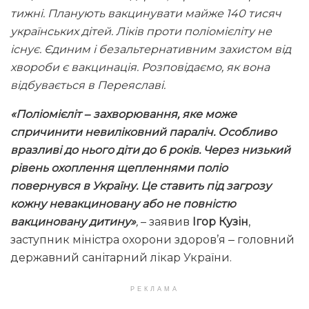
тижні. Планують вакцинувати майже 140 тисяч
українських дітей. Ліків проти поліомієліту не
існує. Єдиним і безальтернативним захистом від
хвороби є вакцинація. Розповідаємо, як вона
відбувається в Переяславі.
«Поліомієліт ‒ захворювання, яке може
спричинити невиліковний параліч. Особливо
вразливі до нього діти до 6 років. Через низький
рівень охоплення щепленнями поліо
повернувся в Україну. Це ставить під загрозу
кожну невакциновану або не повністю
вакциновану дитину»
,
– заявив
Ігор Кузін
,
заступник міністра охорони здоров’я ‒ головний
державний санітарний лікар України.
РЕКЛАМА