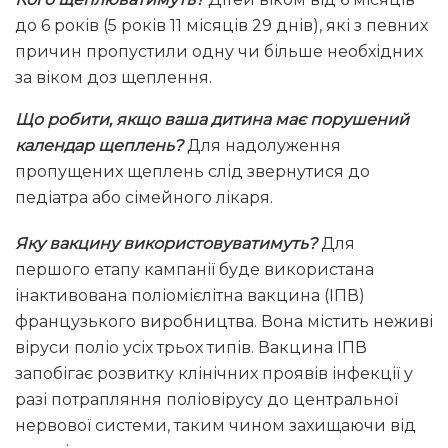
до 6 років (5 років 11 місяців 29 днів), які з певних
причин пропустили одну чи більше необхідних
за віком доз щеплення.
Що робити, якщо ваша дитина має порушений
календар щеплень?
Для надолуження
пропущених щеплень слід звернутися до
педіатра або сімейного лікаря.
Яку вакцину використовуватимуть?
Для
першого етапу кампанії буде використана
інактивована поліомієлітна вакцина (ІПВ)
французького виробництва. Вона містить неживі
віруси поліо усіх трьох типів. Вакцина ІПВ
запобігає розвитку клінічних проявів інфекції у
разі потрапляння поліовірусу до центральної
нервової системи, таким чином захищаючи від