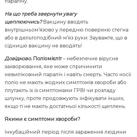
паралічу.
На що треба звернути увагу
щеплюючись?
Вакцину вводять
внутрішньом’язово у передню поверхню стегна
або в дельтоподібний м’яз руки. Зауважте, що в
сідницю вакцину не вводять!
Довідково.
Поліомієліт
– небезпечне вірусне
захворювання, яке може спричинити
невиліковний параліч і навіть смерть. Часто носії
поліо не мають жодних симптомів хвороби або
плутають їх із симптомами ГРВІ чи розладу
шлунку, проте продовжують інфікувати інших,
якщо ті не мають достатньої кількості щеплень.
Якими є симптоми хвороби?
Інкубаційний період після зараження людини