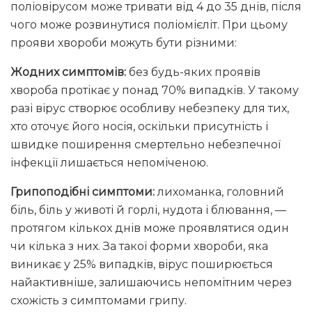
поліовірусом може тривати від 4 до 35 днів, після
чого може розвинутися поліомієліт. При цьому
прояви хвороби можуть бути різними:
Жодних симптомів:
без будь-яких проявів
хвороба протікає у понад 70% випадків. У такому
разі вірус створює особливу небезпеку для тих,
хто оточує його носія, оскільки присутність і
швидке поширення смертельно небезпечної
інфекції лишається непоміченою.
Грипоподібні симптоми:
лихоманка, головний
біль, біль у животі й горлі, нудота і блювання, —
протягом кількох днів може проявлятися один
чи кілька з них. За такої форми хвороби, яка
виникає у 25% випадків, вірус поширюється
найактивніше, залишаючись непомітним через
схожість з симптомами грипу.