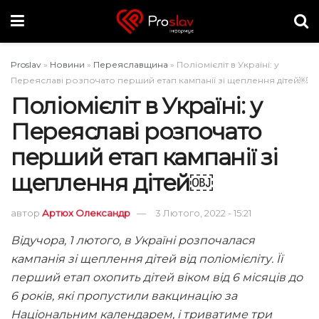
Proslav
»
Новини
»
Переяславщина
»
Поліомієліт в Україні: у
Переяславі розпочато перший етап кампанії зі щеплення дітей￼
Поліомієліт в Україні: у
Переяславі розпочато
перший етап кампанії зі
щеплення дітей￼
автор
Артюх Олександр
3 Лютого, 2022 - 15:21
Відучора, 1 лютого, в Україні розпочалася
кампанія зі щеплення дітей від поліомієліту. Її
перший етап охопить дітей віком від 6 місяців до
6 років, які пропустили вакцинацію за
Національним календарем, і триватиме три