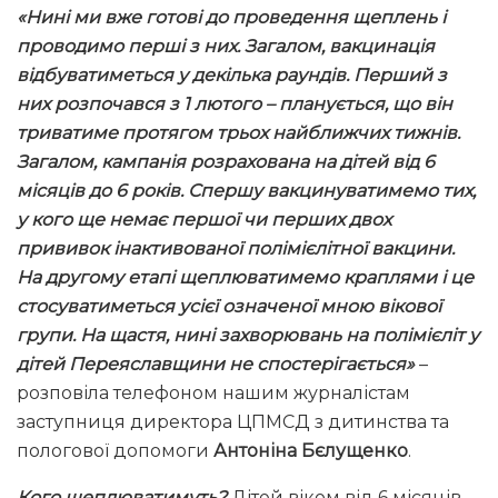
«Нині ми вже готові до проведення щеплень і
проводимо перші з них. Загалом, вакцинація
відбуватиметься у декілька раундів. Перший з
них розпочався з 1 лютого – планується, що він
триватиме протягом трьох найближчих тижнів.
Загалом, кампанія розрахована на дітей від 6
місяців до 6 років. Спершу вакцинуватимемо тих,
у кого ще немає першої чи перших двох
прививок інактивованої полімієлітної вакцини.
На другому етапі щеплюватимемо краплями і це
стосуватиметься усієї означеної мною вікової
групи. На щастя, нині захворювань на полімієліт у
дітей Переяславщини не спостерігається»
–
розповіла телефоном нашим журналістам
заступниця директора ЦПМСД з дитинства та
пологової допомоги
Антоніна Бєлущенко
.
Кого щеплюватимуть?
Дітей віком від 6 місяців