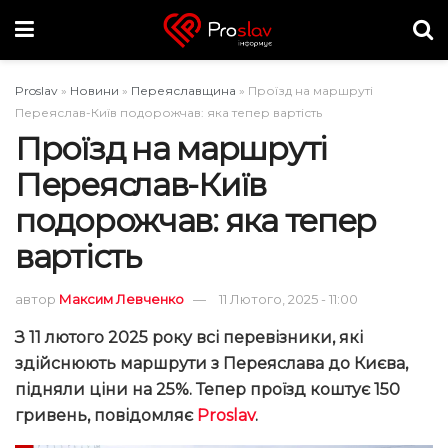
Proslav
»
Новини
»
Переяславщина
»
Проїзд на маршруті
Переяслав-Київ подорожчав: яка тепер вартість
Проїзд на маршруті
Переяслав-Київ
подорожчав: яка тепер
вартість
автор
Максим Левченко
11 Лютого, 2025 - 11:00
З 11 лютого 2025 року всі перевізники, які
здійснюють маршрути з Переяслава до Києва,
підняли ціни на 25%. Тепер проїзд коштує 150
гривень, повідомляє
Proslav
.