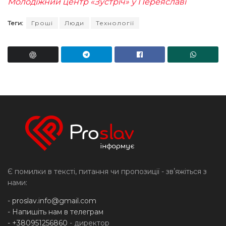
Молодіжний центр «Зустріч» у Переяславі
Теги:
Гроші
Люди
Технології
Є помилки в тексті, питання чи пропозиції - звʼяжіться з
нами:
-
proslav.info@gmail.com
- Напишіть нам в телеграм
- +380951256860
- директор