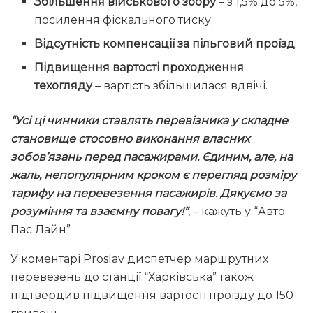
Збільшення військового збору
– з 1,5% до 5%,
посилення фіскального тиску;
Відсутність компенсації за пільговий проїзд
;
Підвищення вартості проходження
техогляду
– вартість збільшилася вдвічі.
“Усі ці чинники ставлять перевізника у складне
становище стосовно виконання власних
зобов’язань перед пасажирами. Єдиним, але, на
жаль, непопулярним кроком є перегляд розміру
тарифу на перевезення пасажирів. Дякуємо за
розуміння та взаємну повагу!”
, – кажуть у “Авто
Пас Лайн”
У коментарі Proslav диспетчер маршрутних
перевезень до станції “Харківська” також
підтвердив підвищення вартості проїзду до 150