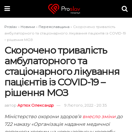
Proslav
»
Новини
»
Переяславщина
»
Скорочено тривалість
амбулаторного та стаціонарного лікування пацієнтів із COVID-19
– рішення МОЗ
Скорочено тривалість
амбулаторного та
стаціонарного лікування
пацієнтів із COVID-19 –
рішення МОЗ
автор
Артюх Олександр
9 Лютого, 2022 - 20:35
Міністерство охорони здоров’я
внесло зміни
до
722 наказу «Організація надання медичної
допомоги хворим на коронавірусну хворобу