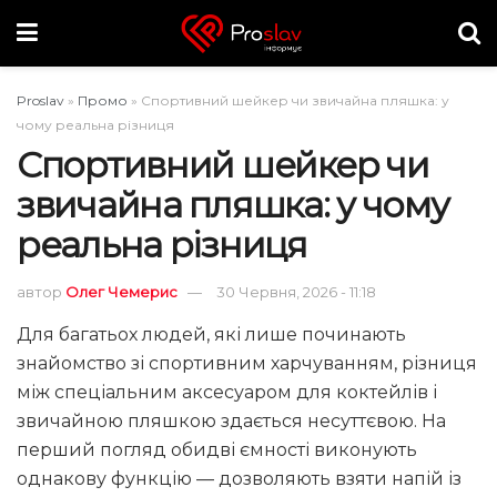
Proslav
»
Промо
»
Спортивний шейкер чи звичайна пляшка: у
чому реальна різниця
Спортивний шейкер чи
звичайна пляшка: у чому
реальна різниця
автор
Олег Чемерис
30 Червня, 2026 - 11:18
Для багатьох людей, які лише починають
знайомство зі спортивним харчуванням, різниця
між спеціальним аксесуаром для коктейлів і
звичайною пляшкою здається несуттєвою. На
перший погляд обидві ємності виконують
однакову функцію — дозволяють взяти напій із