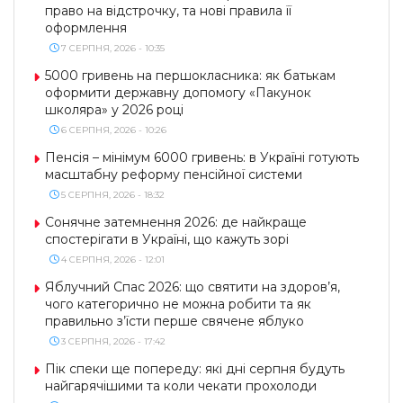
право на відстрочку, та нові правила її
оформлення
7 СЕРПНЯ, 2026 - 10:35
5000 гривень на першокласника: як батькам
оформити державну допомогу «Пакунок
школяра» у 2026 році
6 СЕРПНЯ, 2026 - 10:26
Пенсія – мінімум 6000 гривень: в Україні готують
масштабну реформу пенсійної системи
5 СЕРПНЯ, 2026 - 18:32
Сонячне затемнення 2026: де найкраще
спостерігати в Україні, що кажуть зорі
4 СЕРПНЯ, 2026 - 12:01
Яблучний Спас 2026: що святити на здоров’я,
чого категорично не можна робити та як
правильно з’їсти перше свячене яблуко
3 СЕРПНЯ, 2026 - 17:42
Пік спеки ще попереду: які дні серпня будуть
найгарячішими та коли чекати прохолоди