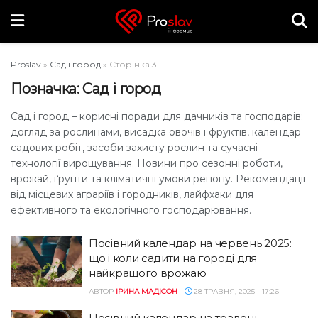
Proslav
»
Сад і город
»
Сторінка 3
Позначка:
Сад і город
Сад і город – корисні поради для дачників та господарів:
догляд за рослинами, висадка овочів і фруктів, календар
садових робіт, засоби захисту рослин та сучасні
технології вирощування. Новини про сезонні роботи,
врожай, ґрунти та кліматичні умови регіону. Рекомендації
від місцевих аграріїв і городників, лайфхаки для
ефективного та екологічного господарювання.
Посівний календар на червень 2025:
що і коли садити на городі для
найкращого врожаю
АВТОР
ІРИНА МАДІСОН
28 ТРАВНЯ, 2025 - 17:26
Посівний календар на травень