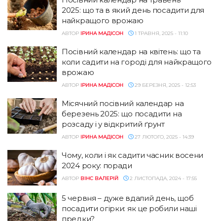
2025: що та в який день посадити для
найкращого врожаю
АВТОР
ІРИНА МАДІСОН
1 ТРАВНЯ, 2025 - 11:10
Посівний календар на квітень: що та
коли садити на городі для найкращого
врожаю
АВТОР
ІРИНА МАДІСОН
29 БЕРЕЗНЯ, 2025 - 12:53
Місячний посівний календар на
березень 2025: що посадити на
розсаду і у відкритий ґрунт
АВТОР
ІРИНА МАДІСОН
27 ЛЮТОГО, 2025 - 14:39
Чому, коли і як садити часник восени
2024 року: поради
АВТОР
ВІНС ВАЛЕРІЙ
2 ЛИСТОПАДА, 2024 - 17:55
5 червня – дуже вдалий день, щоб
посадити огірки: як це робили наші
предки?