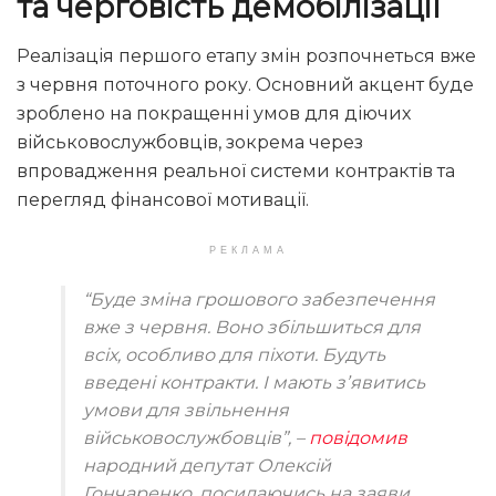
та черговість демобілізації
Реалізація першого етапу змін розпочнеться вже
з червня поточного року. Основний акцент буде
зроблено на покращенні умов для діючих
військовослужбовців, зокрема через
впровадження реальної системи контрактів та
перегляд фінансової мотивації.
РЕКЛАМА
“Буде зміна грошового забезпечення
вже з червня. Воно збільшиться для
всіх, особливо для піхоти. Будуть
введені контракти. І мають зʼявитись
умови для звільнення
військовослужбовців”, –
повідомив
народний депутат Олексій
Гончаренко, посилаючись на заяви