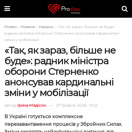
Proslav
»
Новини
»
Україна
»
«Так, як зараз, більше не буде»:
радник міністра оборони Стерненко анонсував кардинальні
зміни у мобілізації
«Так, як зараз, більше не
буде»: радник міністра
оборони Стерненко
анонсував кардинальні
зміни у мобілізації
автор
Ірина Мадісон
27 Травня, 2026 - 11:02
В Україні готується комплексне
перезавантаження процесів у Збройних Силах.
Зміни охоплять найактуальніші питання: від