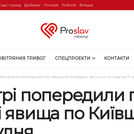
Сад і город
Добірки
Поліція
Робота
Більше
ОВІТРЯНИХ ТРИВОГ
СПЕЦПРОЕКТИ
КОНТАКТИ
ебезпечні метеорологічні явища по Київщині: прогноз погоди на 11 г
трі попередили 
 явища по Київщ
удня