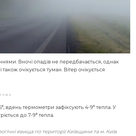
ннями. Вночі опадів не передбачається, однак
акож очікується туман. Вітер очікується
ЛАМА
6°, вдень термометри зафіксують 4-9° тепла. У
ріється до 7-9° тепла.
ічні явища по території Київщини та м. Київ