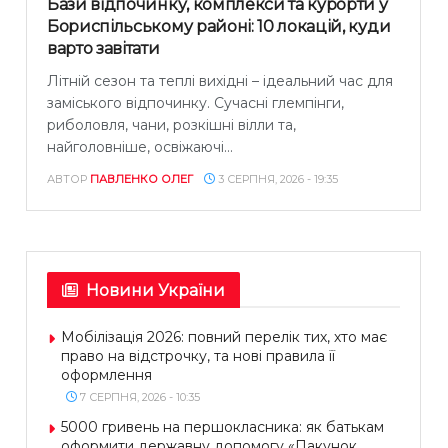
Бази відпочинку, комплекси та курорти у
Бориспільському районі: 10 локацій, куди
варто завітати
Літній сезон та теплі вихідні – ідеальний час для
заміського відпочинку. Сучасні глемпінги,
риболовля, чани, розкішні вілли та,
найголовніше, освіжаючі...
АВТОР
ПАВЛЕНКО ОЛЕГ
3 СЕРПНЯ, 2026 - 19:35
Новини України
Мобілізація 2026: повний перелік тих, хто має
право на відстрочку, та нові правила її
оформлення
7 СЕРПНЯ, 2026 - 10:35
5000 гривень на першокласника: як батькам
оформити державну допомогу «Пакунок