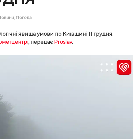
Новини
,
Погода
гічні явища умови по Київщині 11 грудня.
ометцентрі
, передає
Proslav
.