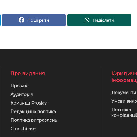
Поширити
Надіслати
Про видання
Юридичн
інформац
Про нас
Документи
Аудиторія
Умови вико
Команда Proslav
Політика
Редакційна політика
конфіденці
Політика виправлень
Crunchbase