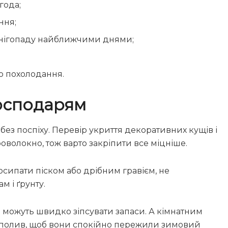
года;
ння;
 снігопаду найближчими днями;
го похолодання.
осподарям
 без поспіху. Перевір укриття декоративних кущів і
роволокно, тож варто закріпити все міцніше.
осипати піском або дрібним гравієм, не
 і ґрунту.
ло можуть швидко зіпсувати запаси. А кімнатним
и полив, щоб вони спокійно пережили зимовий