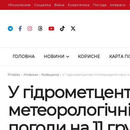
⚡️Ексклюзив
Соціалка
Війна
Енергетика
Погода
Інтервʼю
ГОЛОВНА
НОВИНИ
КОРИСНЕ
КАРТА П
Proslav
»
Новини
»
Київщина
»
У гідрометцентрі попередили про н
У гідрометцен
метеорологічні
погоди на 11 гр