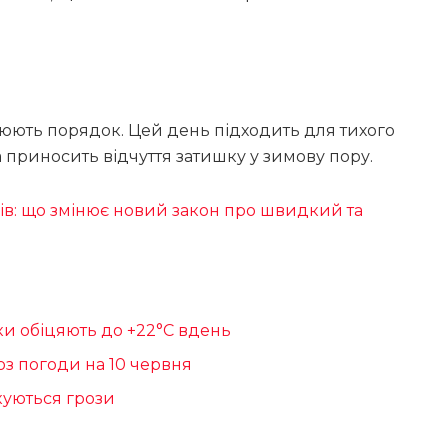
рюють порядок. Цей день підходить для тихого
а приносить відчуття затишку у зимову пору.
азів: що змінює новий закон про швидкий та
ики обіцяють до +22°С вдень
оз погоди на 10 червня
куються грози