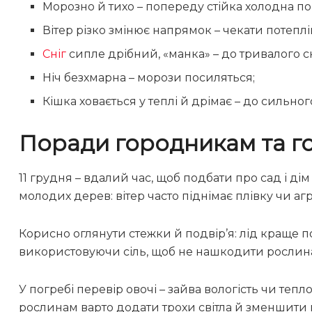
Морозно й тихо – попереду стійка холодна по
Вітер різко змінює напрямок – чекати потеплі
Сніг
сипле дрібний, «манка» – до тривалого
Ніч безхмарна – морози посиляться;
Кішка ховається у теплі й дрімає – до сильно
Поради городникам та г
11 грудня – вдалий час, щоб подбати про сад і дім
молодих дерев: вітер часто піднімає плівку чи аг
Корисно оглянути стежки й подвір’я: лід краще п
використовуючи сіль, щоб не нашкодити рослинам
У погребі перевір овочі – зайва вологість чи теп
рослинам варто додати трохи світла й зменшит