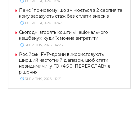
1 СЕРПНЯ, 2026 - 15:41
Пенсії по-новому: що змінюється з 2 серпня та
кому зарахують стаж без сплати внесків
1 СЕРПНЯ, 2026 - 10:47
Сьогодні згорять кошти «Національного
кешбеку»: куди їх можна витратити
31 ЛИПНЯ, 2026 - 14:23
Російські FVP-дрони використовують
ширший частотний діапазон, щоб стати
невидимими: у ГО «4.5.0. ПЕРЕЯСЛАВ» є
рішення
31 ЛИПНЯ, 2026 - 12:21