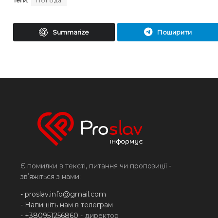
Теги:
Погода
Summarize
Поширити
Є помилки в тексті, питання чи пропозиції -
звʼяжіться з нами:
-
proslav.info@gmail.com
- Напишіть нам в телеграм
- +380951256860
- директор