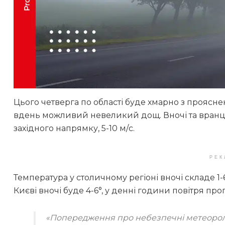
Цього четверга по області буде хмарно з проясне
вдень можливий невеликий дощ. Вночі та вранці т
західного напрямку, 5-10 м/с.
РЕК
Температура у столичному регіоні вночі складе 1-
Києві вночі буде 4-6°, у денні години повітря прог
«Попередження про небезпечні метеоролог