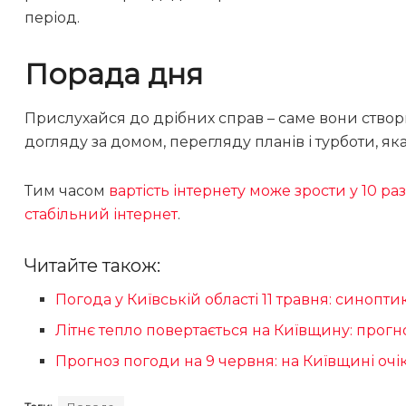
період.
Порада дня
Прислухайся до дрібних справ – саме вони ство
догляду за домом, перегляду планів і турботи, як
Тим часом
вартість інтернету може зрости у 10 р
стабільний інтернет
.
Читайте також:
Погода у Київській області 11 травня: синопт
Літнє тепло повертається на Київщину: прогн
Прогноз погоди на 9 червня: на Київщині очі