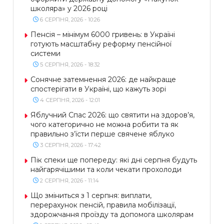
школяра» у 2026 році
6 СЕРПНЯ, 2026 - 10:26
Пенсія – мінімум 6000 гривень: в Україні
готують масштабну реформу пенсійної
системи
5 СЕРПНЯ, 2026 - 18:32
Сонячне затемнення 2026: де найкраще
спостерігати в Україні, що кажуть зорі
4 СЕРПНЯ, 2026 - 12:01
Яблучний Спас 2026: що святити на здоров’я,
чого категорично не можна робити та як
правильно з’їсти перше свячене яблуко
3 СЕРПНЯ, 2026 - 17:42
Пік спеки ще попереду: які дні серпня будуть
найгарячішими та коли чекати прохолоди
2 СЕРПНЯ, 2026 - 11:14
Що зміниться з 1 серпня: виплати,
перерахунок пенсій, правила мобілізації,
здорожчання проїзду та допомога школярам