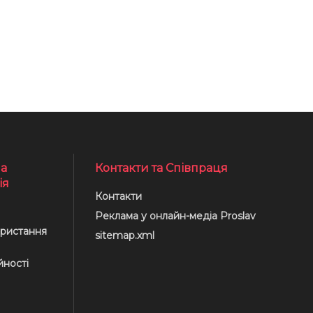
а
Контакти та Співпраця
ія
Контакти
Реклама у онлайн-медіа Proslav
ристання
sitemap.xml
йності