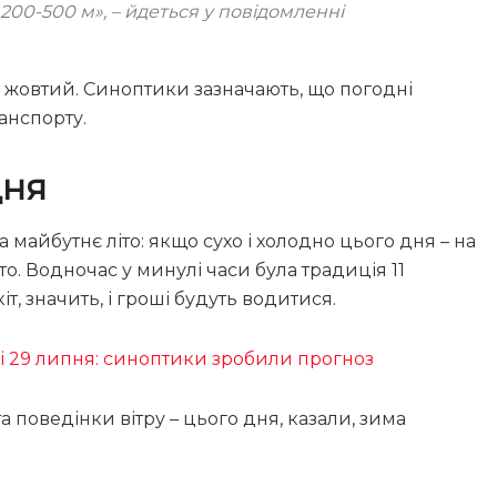
 200-500 м»,
– йдеться у повідомленні
і, жовтий. Синоптики зазначають, що погодні
анспорту.
дня
айбутнє літо: якщо сухо і холодно цього дня – на
то. Водночас у минулі часи була традиція 11
т, значить, і гроші будуть водитися.
і 29 липня: синоптики зробили прогноз
поведінки вітру – цього дня, казали, зима