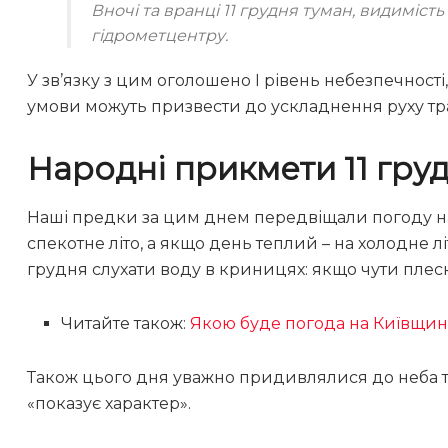
Вночі та вранці 11 грудня туман, видимість
гідрометцентру.
У зв’язку з цим оголошено I рівень небезпечност
умови можуть призвести до ускладнення руху тр
Народні прикмети 11 гру
Наші предки за цим днем передвіщали погоду на м
спекотне літо, а якщо день теплий – на холодне лі
грудня слухати воду в криницях: якщо чути плескі
Читайте також:
Якою буде погода на Київщин
Також цього дня уважно придивлялися до неба та 
«показує характер».