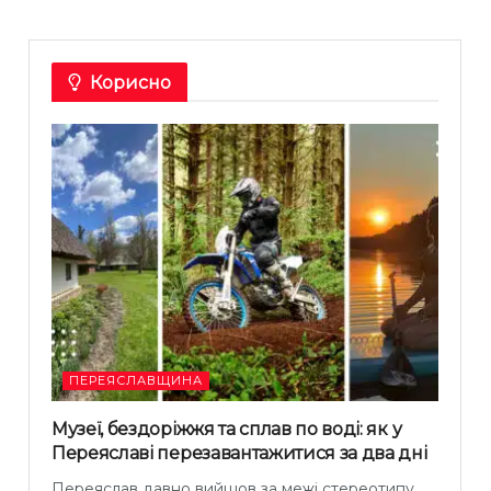
Корисно
ПЕРЕЯСЛАВЩИНА
Музеї, бездоріжжя та сплав по воді: як у
Переяславі перезавантажитися за два дні
Переяслав давно вийшов за межі стереотипу