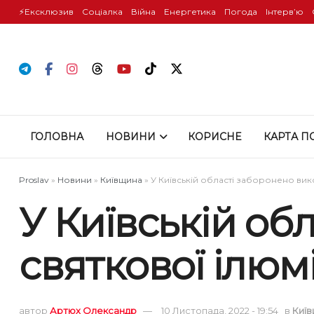
⚡️Ексклюзив
Соціалка
Війна
Енергетика
Погода
Інтервʼю
ГОЛОВНА
НОВИНИ
КОРИСНЕ
КАРТА П
Proslav
»
Новини
»
Київщина
»
У Київській області заборонено вик
У Київській об
святкової ілюм
автор
Артюх Олександр
10 Листопада, 2022 - 19:54
в
Киї