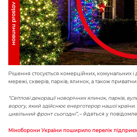
Рішення стосується комерційних, комунальних і 
мережі, скверів, парків, ялинок, а також приватн
“Світлові декорації новорічних ялинок, парків, 
ворогу, який здійснює енерготерор нашої країни
цивільний фронт сьогодні”
, – йдеться у повідомл
Міноборони України поширило перелік підприємс