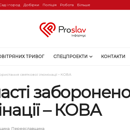
Сад і город
Добірки
Поліція
Робота
Більше
ОВІТРЯНИХ ТРИВОГ
СПЕЦПРОЕКТИ
КОНТАКТИ
ористання святкової ілюмінації – КОВА
ласті заборонен
інації – КОВА
вщина
,
Переяславщина