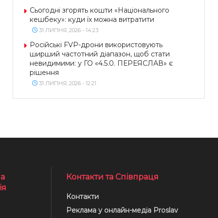
Сьогодні згорять кошти «Національного
кешбеку»: куди їх можна витратити
31 ЛИПНЯ, 2026 - 14:23
Російські FVP-дрони використовують
ширший частотний діапазон, щоб стати
невидимими: у ГО «4.5.0. ПЕРЕЯСЛАВ» є
рішення
31 ЛИПНЯ, 2026 - 12:21
а
Контакти та Співпраця
ія
Контакти
Реклама у онлайн-медіа Proslav