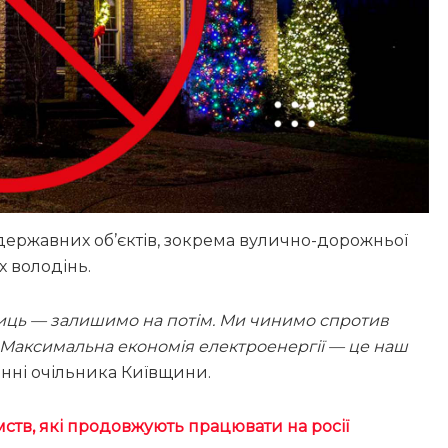
державних об’єктів, зокрема вулично-дорожньої
их володінь.
вулиць — залишимо на потім. Ми чинимо спротив
. Максимальна економія електроенергії — це наш
енні очільника Київщини.
тв, які продовжують працювати на росії