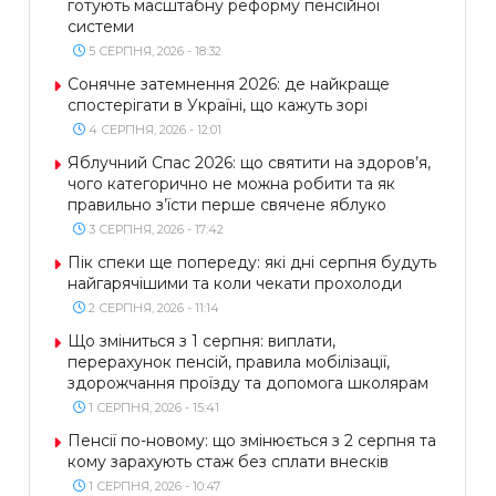
готують масштабну реформу пенсійної
системи
5 СЕРПНЯ, 2026 - 18:32
Сонячне затемнення 2026: де найкраще
спостерігати в Україні, що кажуть зорі
4 СЕРПНЯ, 2026 - 12:01
Яблучний Спас 2026: що святити на здоров’я,
чого категорично не можна робити та як
правильно з’їсти перше свячене яблуко
3 СЕРПНЯ, 2026 - 17:42
Пік спеки ще попереду: які дні серпня будуть
найгарячішими та коли чекати прохолоди
2 СЕРПНЯ, 2026 - 11:14
Що зміниться з 1 серпня: виплати,
перерахунок пенсій, правила мобілізації,
здорожчання проїзду та допомога школярам
1 СЕРПНЯ, 2026 - 15:41
Пенсії по-новому: що змінюється з 2 серпня та
кому зарахують стаж без сплати внесків
1 СЕРПНЯ, 2026 - 10:47