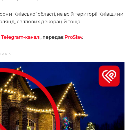
ни Київської області, на всій території Київщини
рлянд, світлових декорацій тощо.
у
Telegram-каналі
, передає
ProSlav
.
ЛАМА