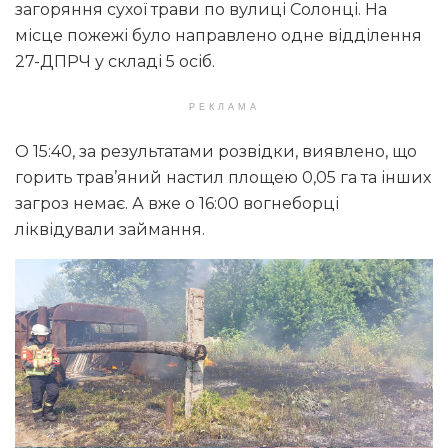
загоряння сухої трави по вулиці Солонці. На
місце пожежі було направлено одне відділення
27-ДПРЧ у складі 5 осіб.
РЕКЛАМА
О 15:40, за результатами розвідки, виявлено, що
горить трав’яний настил площею 0,05 га та інших
загроз немає. А вже о 16:00 вогнеборці
ліквідували займання.