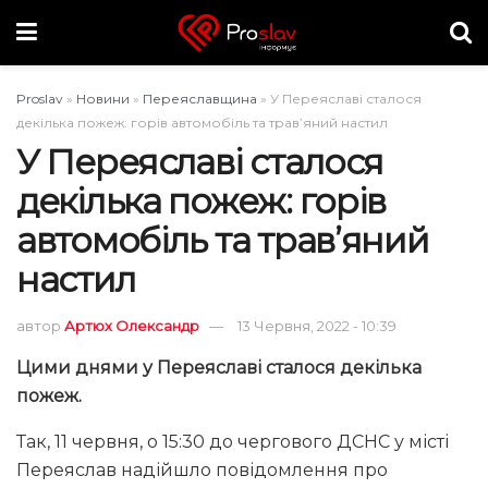
Proslav
»
Новини
»
Переяславщина
»
У Переяславі сталося
декілька пожеж: горів автомобіль та трав’яний настил
У Переяславі сталося
декілька пожеж: горів
автомобіль та трав’яний
настил
автор
Артюх Олександр
13 Червня, 2022 - 10:39
Цими днями у Переяславі сталося декілька
пожеж.
Так, 11 червня, о 15:30 до чергового ДСНС у місті
Переяслав надійшло повідомлення про