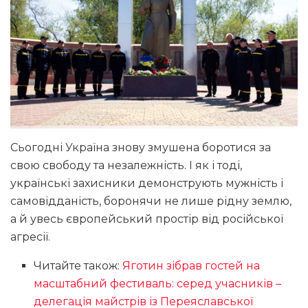
Сьогодні Україна знову змушена боротися за
свою свободу та незалежність. І як і тоді,
українські захисники демонструють мужність і
самовідданість, боронячи не лише рідну землю,
а й увесь європейський простір від російської
агресії.
Читайте також:
Яготин зібрав гостей на
масштабний фестиваль: серед учасників –
делегація майстрів із Переяславської