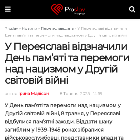
Proslav
»
Новини
»
Переяславщина
»
У Переяславі відзначили
День пам’яті та перемоги над нацизмом у Другій світовій війні
У Переяславі відзначили
День пам’яті та перемоги
над нацизмом у Другій
світовій війні
автор
Ірина Мадісон
8 Травня, 2025 - 14:59
У День пам’яті та перемоги над нацизмом у
Другій світовій війні, 8 травня, у Переяславі
відбулися пам’ятні заходи. Віддати шану
загиблим у 1939–1945 роках зібралися
військовослужбовці, представники влади та