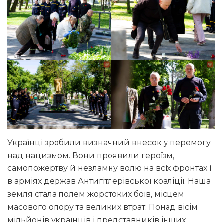
Українці зробили визначний внесок у перемогу
над нацизмом. Вони проявили героїзм,
самопожертву й незламну волю на всіх фронтах і
в арміях держав Антигітлерівської коаліції. Наша
земля стала полем жорстоких боїв, місцем
масового опору та великих втрат. Понад вісім
мільйонів українців і представників інших