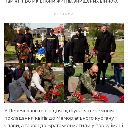
пам’яті про мільйони життів, знищених війною.
РЕКЛАМА
У Переяславі цього дня відбулася церемонія
покладання квітів до Меморіального кургану
Слави, а також до Братської могили у парку імені