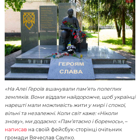
«На Алеї Героїв вшанували пам’ять полеглих
земляків. Вони віддали найдорожче, щоб українці
нарешті мали можливість жити у мирі і спокої,
вільні та незалежні. Коли світ каже: «Ніколи
знову», ми додаємо: «Пам’ятаємо і боремось»,
–
написав
на своїй фейсбук-сторінці очільник
громади Вячеслав Саулко.