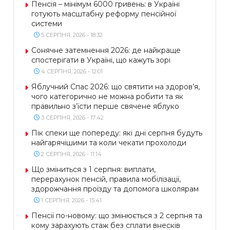
Пенсія – мінімум 6000 гривень: в Україні
готують масштабну реформу пенсійної
системи
5 СЕРПНЯ, 2026 - 18:32
Сонячне затемнення 2026: де найкраще
спостерігати в Україні, що кажуть зорі
4 СЕРПНЯ, 2026 - 12:01
Яблучний Спас 2026: що святити на здоров’я,
чого категорично не можна робити та як
правильно з’їсти перше свячене яблуко
3 СЕРПНЯ, 2026 - 17:42
Пік спеки ще попереду: які дні серпня будуть
найгарячішими та коли чекати прохолоди
2 СЕРПНЯ, 2026 - 11:14
Що зміниться з 1 серпня: виплати,
перерахунок пенсій, правила мобілізації,
здорожчання проїзду та допомога школярам
1 СЕРПНЯ, 2026 - 15:41
Пенсії по-новому: що змінюється з 2 серпня та
кому зарахують стаж без сплати внесків