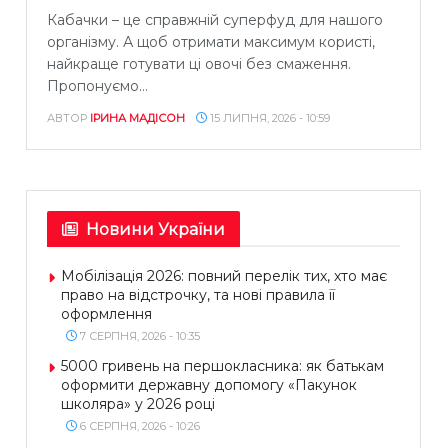
Кабачки – це справжній суперфуд для нашого
організму. А щоб отримати максимум користі,
найкраще готувати ці овочі без смаження.
Пропонуємо...
АВТОР
ІРИНА МАДІСОН
15 ЛИПНЯ, 2026 - 10:59
Новини України
Мобілізація 2026: повний перелік тих, хто має
право на відстрочку, та нові правила її
оформлення
7 СЕРПНЯ, 2026 - 10:35
5000 гривень на першокласника: як батькам
оформити державну допомогу «Пакунок
школяра» у 2026 році
6 СЕРПНЯ, 2026 - 10:26