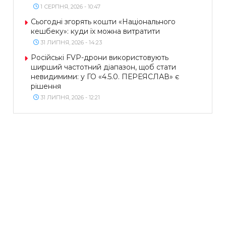
1 СЕРПНЯ, 2026 - 10:47
Сьогодні згорять кошти «Національного
кешбеку»: куди їх можна витратити
31 ЛИПНЯ, 2026 - 14:23
Російські FVP-дрони використовують
ширший частотний діапазон, щоб стати
невидимими: у ГО «4.5.0. ПЕРЕЯСЛАВ» є
рішення
31 ЛИПНЯ, 2026 - 12:21