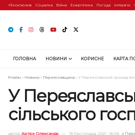
⚡️Ексклюзив
Соціалка
Війна
Енергетика
Погода
Інтервʼю
ГОЛОВНА
НОВИНИ
КОРИСНЕ
КАРТА П
Proslav
»
Новини
»
Переяславщина
»
У Переяславській громаді віт
У Переяславськ
сільського гос
автор
Артюх Олександр
19 Листопада, 2021 - 16:06
в
Пер