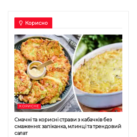
Корисно
КОРИСНЕ
Смачні та корисні страви з кабачків без
смаження: запіканка, млинці та трендовий
салат